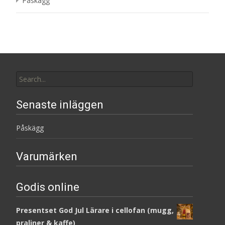
Påskägg
Search
for:
Senaste inläggen
Påskägg
Varumärken
Godis online
Presentset God Jul Lärare i cellofan (mugg,
praliner & kaffe)