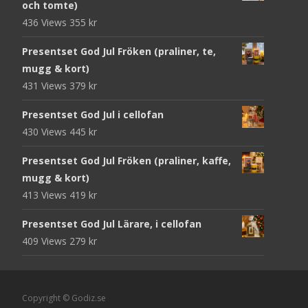
och tomte)
436 Views
355
kr
Presentset God Jul Fröken (praliner, te,
mugg & kort)
431 Views
379
kr
Presentset God Jul i cellofan
430 Views
445
kr
Presentset God Jul Fröken (praliner, kaffe,
mugg & kort)
413 Views
419
kr
Presentset God Jul Lärare, i cellofan
409 Views
279
kr
Copyright © Godiz.se