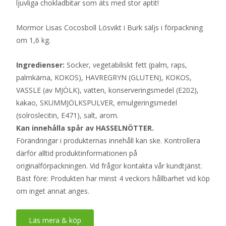
ljuvliga chokladbitar som äts med stor aptit!
Mormor Lisas Cocosboll Lösvikt i Burk säljs i förpackning
om 1,6 kg.
Ingredienser:
Socker, vegetabiliskt fett (palm, raps,
palmkärna, KOKOS), HAVREGRYN (GLUTEN), KOKOS,
VASSLE (av MJÖLK), vatten, konserveringsmedel (E202),
kakao, SKUMMJÖLKSPULVER, emulgeringsmedel
(solroslecitin, E471), salt, arom.
Kan innehålla spår av HASSELNÖTTER.
Förändringar i produkternas innehåll kan ske. Kontrollera
därför alltid produktinformationen på
originalförpackningen. Vid frågor kontakta vår kundtjänst.
Bäst före: Produkten har minst 4 veckors hållbarhet vid köp
om inget annat anges.
Läs mera & köp