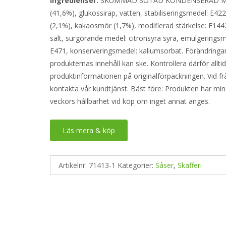
Ingredienser:
SKUMMAD SÖTAD KONDENSERAD M
(41,6%), glukossirap, vatten, stabiliseringsmedel: E42
(2,1%), kakaosmör (1,7%), modifierad stärkelse: E144
salt, surgörande medel: citronsyra syra, emulgeringsm
E471, konserveringsmedel: kaliumsorbat. Förändringar
produkternas innehåll kan ske. Kontrollera därför allti
produktinformationen på originalförpackningen. Vid fr
kontakta vår kundtjänst. Bäst före: Produkten har min
veckors hållbarhet vid köp om inget annat anges.
Läs mera & köp
Artikelnr:
71413-1
Kategorier:
Såser
,
Skafferi