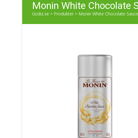
Monin White Chocolate S
Godiz.se
>
Produkter
>
Monin White Chocolate Sauce 