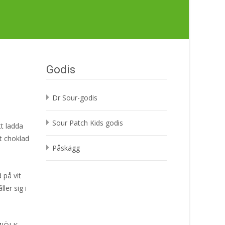
Godis
Dr Sour-godis
Sour Patch Kids godis
tt ladda
it choklad
Påskägg
 på vit
ler sig i