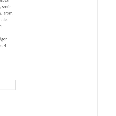
JÖLK
2, smör
2, arom,
edel:
 i
d
ågor
st 4