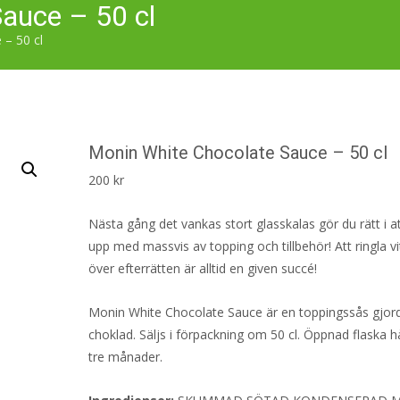
auce – 50 cl
– 50 cl
Monin White Chocolate Sauce – 50 cl
200
kr
Nästa gång det vankas stort glasskalas gör du rätt i a
upp med massvis av topping och tillbehör! Att ringla v
över efterrätten är alltid en given succé!
Monin White Chocolate Sauce är en toppingssås gjord
choklad. Säljs i förpackning om 50 cl. Öppnad flaska hål
tre månader.