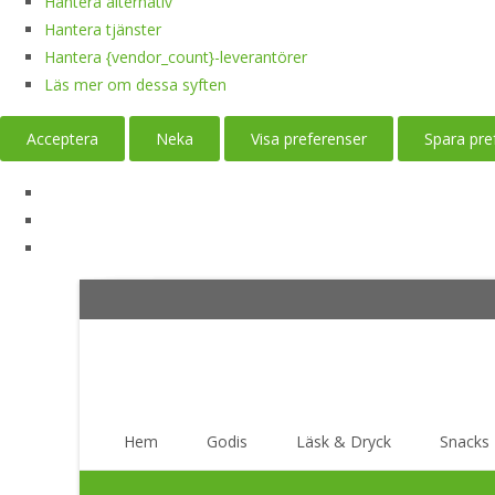
Hantera alternativ
Hantera tjänster
Hantera {vendor_count}-leverantörer
Läs mer om dessa syften
Acceptera
Neka
Visa preferenser
Spara pre
Skip
Hem
Godis
Läsk & Dryck
Snacks
to
content