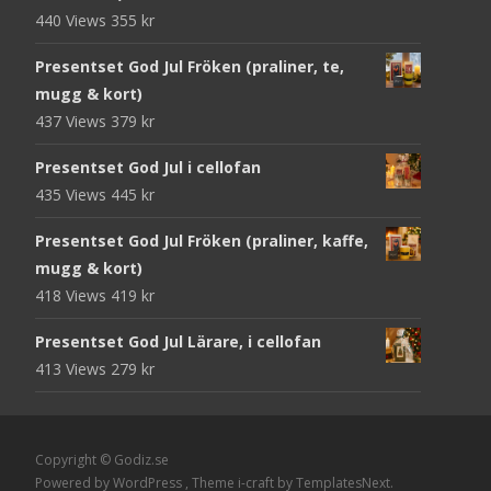
440 Views
355
kr
Presentset God Jul Fröken (praliner, te,
mugg & kort)
437 Views
379
kr
Presentset God Jul i cellofan
435 Views
445
kr
Presentset God Jul Fröken (praliner, kaffe,
mugg & kort)
418 Views
419
kr
Presentset God Jul Lärare, i cellofan
413 Views
279
kr
Copyright © Godiz.se
Powered by WordPress
, Theme
i-craft
by TemplatesNext.