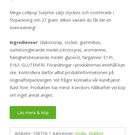
Mega Lollipop Surprise säljs styckvis och osorterade i
förpackning om 27 gram. Vilken variant du får blir en
överraskning!
Ingredienser:
Glykossirap, socker, gummibas,
surhetsreglerande medel (citronsyra), aromämne,
fuktighetsbevarande medel: glycerol, färgämne: E141,
E163. GLUTENFRI. Förändringar i produkternas innehåll kan
ske. Kontrollera därför alltid produktinformationen på
originalförpackningen. Vid frågor kontakta vår kundtjänst.
Bäst före: Produkten har minst 4 veckors hållbarhet vid köp
om inget annat anges.
Läs mera & köp
Artikelnr:
108716-1
Kategorier:
Godis
,
Klubbor