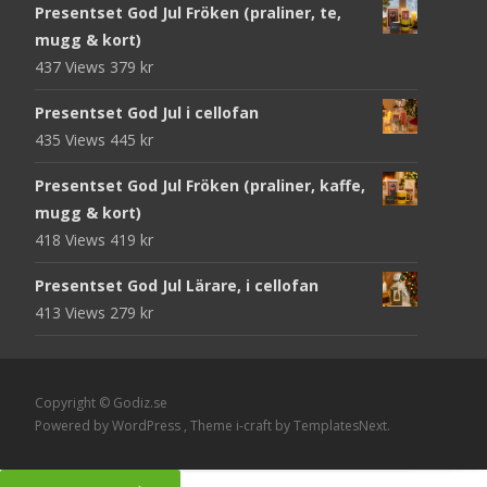
Presentset God Jul Fröken (praliner, te,
mugg & kort)
437 Views
379
kr
Presentset God Jul i cellofan
435 Views
445
kr
Presentset God Jul Fröken (praliner, kaffe,
mugg & kort)
418 Views
419
kr
Presentset God Jul Lärare, i cellofan
413 Views
279
kr
Copyright © Godiz.se
Powered by WordPress
, Theme
i-craft
by TemplatesNext.