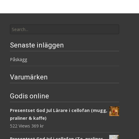
Search
for:
Senaste inläggen
Påskägg
Varumärken
Godis online
Presentset God Jul Lärare i cellofan (mugg,
praliner & kaffe)
522 Views
369
kr
Presentset God Jul i cellofan (Te, praliner,