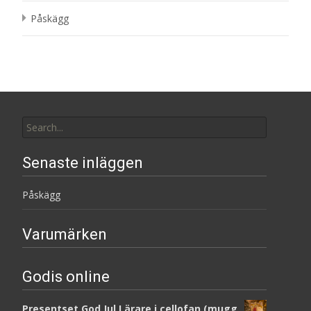
Påskägg
Search
for:
Senaste inläggen
Påskägg
Varumärken
Godis online
Presentset God Jul Lärare i cellofan (mugg,