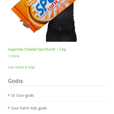
Gigantisk Choklad Sportlunch – 2 kg
1 000
kr
Läs mera & köp
Godis
Dr Sour-godis
Sour Patch Kids godis