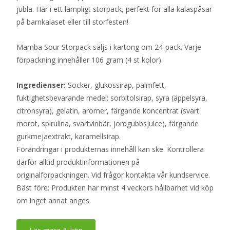
jubla. Här i ett lämpligt storpack, perfekt för alla kalaspåsar
på barnkalaset eller till storfesten!
Mamba Sour Storpack säljs i kartong om 24-pack. Varje
förpackning innehåller 106 gram (4 st kolor).
Ingredienser:
Socker, glukossirap, palmfett,
fuktighetsbevarande medel: sorbitolsirap, syra (äppelsyra,
citronsyra), gelatin, aromer, färgande koncentrat (svart
morot, spirulina, svartvinbär, jordgubbsjuice), färgande
gurkmejaextrakt, karamellsirap.
Förändringar i produkternas innehåll kan ske. Kontrollera
därför alltid produktinformationen på
originalförpackningen. Vid frågor kontakta vår kundservice.
Bäst före: Produkten har minst 4 veckors hållbarhet vid köp
om inget annat anges.