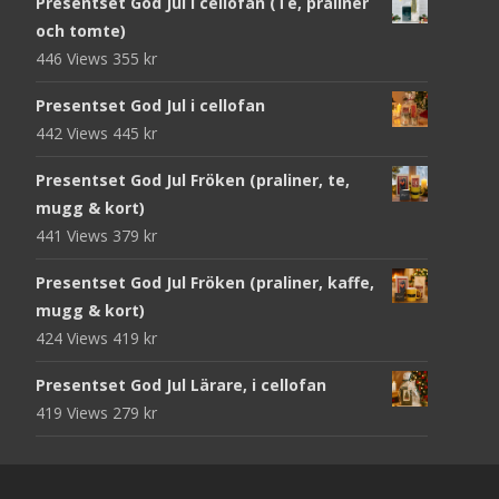
Presentset God Jul i cellofan (Te, praliner
och tomte)
446 Views
355
kr
Presentset God Jul i cellofan
442 Views
445
kr
Presentset God Jul Fröken (praliner, te,
mugg & kort)
441 Views
379
kr
Presentset God Jul Fröken (praliner, kaffe,
mugg & kort)
424 Views
419
kr
Presentset God Jul Lärare, i cellofan
419 Views
279
kr