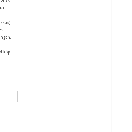
bilisk
ra,
skus).
era
ingen.
id köp