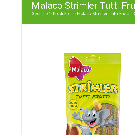
Malaco Strimler Tutti Fru
Godiz.se
>
Produkter
>
Malaco Strimler Tutti Frutti –