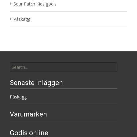
Sour Patch Kids godis
Påskägg
Search
for:
Senaste inläggen
Påskägg
Varumärken
Godis online