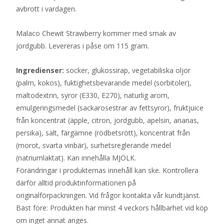
avbrott i vardagen.
Malaco Chewit Strawberry kommer med smak av
jordgubb. Levereras i påse om 115 gram.
Ingredienser:
socker, glukossirap, vegetabiliska oljor
(palm, kokos), fuktighetsbevarande medel (sorbitoler),
maltodextrin, syror (E330, E270), naturlig arom,
emulgeringsmedel (sackarosestrar av fettsyror), fruktjuice
från koncentrat (äpple, citron, jordgubb, apelsin, ananas,
persika), salt, färgämne (rödbetsrött), koncentrat från
(morot, svarta vinbär), surhetsreglerande medel
(natriumlaktat). Kan innehålla MJÖLK.
Förändringar i produkternas innehåll kan ske. Kontrollera
därför alltid produktinformationen på
originalförpackningen. Vid frågor kontakta vår kundtjänst.
Bäst före: Produkten har minst 4 veckors hållbarhet vid köp
om inget annat anges.