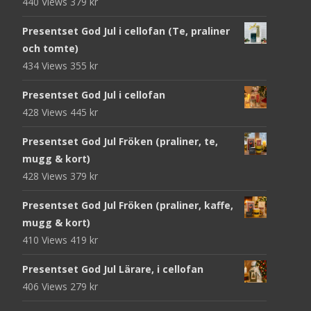
440 Views
379
kr
Presentset God Jul i cellofan (Te, praliner
och tomte)
434 Views
355
kr
Presentset God Jul i cellofan
428 Views
445
kr
Presentset God Jul Fröken (praliner, te,
mugg & kort)
428 Views
379
kr
Presentset God Jul Fröken (praliner, kaffe,
mugg & kort)
410 Views
419
kr
Presentset God Jul Lärare, i cellofan
406 Views
279
kr