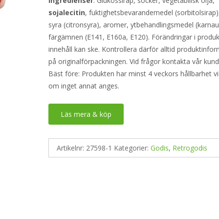
Ingredienser
: Glukossirap, socker, vegetabilisk olja,
sojalecitin
, fuktighetsbevarandemedel (sorbitolsirap),
syra (citronsyra), aromer, ytbehandlingsmedel (karna
färgämnen (E141, E160a, E120). Förändringar i produ
innehåll kan ske. Kontrollera därför alltid produktinfo
på originalförpackningen. Vid frågor kontakta vår kund
Bäst före: Produkten har minst 4 veckors hållbarhet v
om inget annat anges.
Läs mera & köp
Artikelnr:
27598-1
Kategorier:
Godis
,
Retrogodis