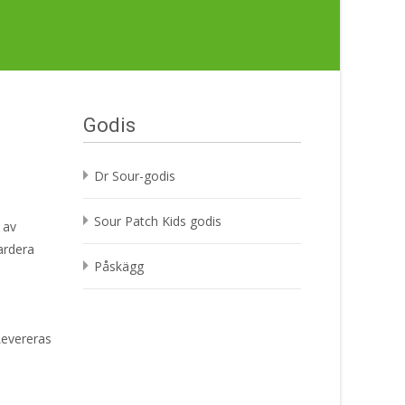
Godis
Dr Sour-godis
Sour Patch Kids godis
 av
ardera
Påskägg
Levereras