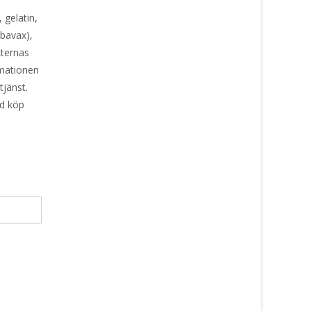
 gelatin,
ubavax),
kternas
rmationen
tjänst.
id köp