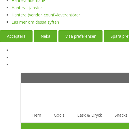
Hantera alternativ
Hantera tjänster
Hantera {vendor_count}-leverantörer
Läs mer om dessa syften
Acceptera
Neka
Visa preferenser
Spara pre
Skip
Hem
Godis
Läsk & Dryck
Snacks
to
content