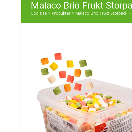
Malaco Brio Frukt Storp
Godiz.se
>
Produkter
>
Malaco Brio Frukt Storpack –