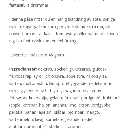
fantasifulla drömmar.
I denna påse hittar du en härlig blandning av söta, syrliga
och fruktiga godisar som gör varje stund extra magisk –
oavsett om det är kalas, fredagsmys eller när du vill känna
dig lika fantastisk som en enhörning.
Levereras i påse om 45 gram.
Ingredienser:
dextros, socker, glukossirap, glukos-
fruktossirap, syror (citronsyra, äppelsyra, mjölksyra),
vatten, maltodextrin, klumpförebyggande medel (mono-
och diglycerider av fettsyror, magnesiumsalter av
fettsyror), kokosolja, gelatin, fruktsaft (jordgubb), fruktpuré
(äpple, körsbär, hallon, ananas, lime, citron, jordgubbe,
persika, banan, apelsin, blåbär, björnbär, mango,
vattenmelon, kiwi), surhetsreglerande medel
(natriumkarbonater), stärkelse, aromer,