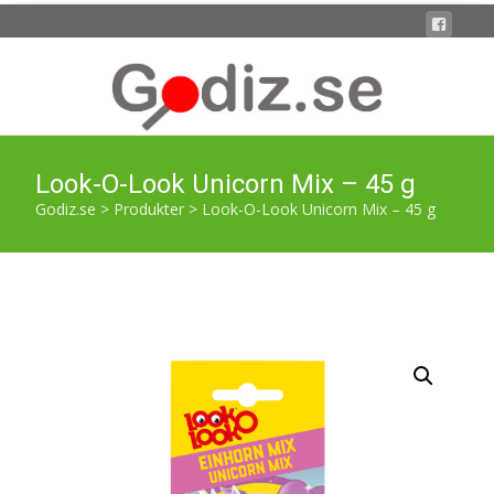
Look-O-Look Unicorn Mix – 45 g
Godiz.se
>
Produkter
>
Look-O-Look Unicorn Mix – 45 g