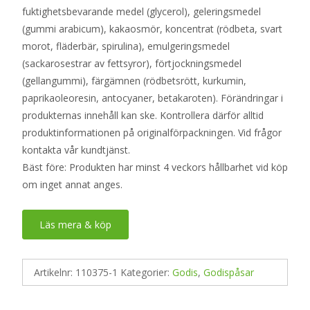
fuktighetsbevarande medel (glycerol), geleringsmedel
(gummi arabicum), kakaosmör, koncentrat (rödbeta, svart
morot, fläderbär, spirulina), emulgeringsmedel
(sackarosestrar av fettsyror), förtjockningsmedel
(gellangummi), färgämnen (rödbetsrött, kurkumin,
paprikaoleoresin, antocyaner, betakaroten). Förändringar i
produkternas innehåll kan ske. Kontrollera därför alltid
produktinformationen på originalförpackningen. Vid frågor
kontakta vår kundtjänst.
Bäst före: Produkten har minst 4 veckors hållbarhet vid köp
om inget annat anges.
Läs mera & köp
Artikelnr:
110375-1
Kategorier:
Godis
,
Godispåsar