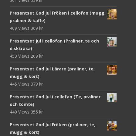
501 Views
339
kr
Presentset God Jul Fröken i cellofan (mugg,
praliner & kaffe)
469 Views
369
kr
Presentset Jul i cellofan (Praliner, te och
disktrasa)
453 Views
209
kr
Presentset God Jul Lärare (praliner, te,
mugg & kort)
445 Views
379
kr
Presentset God Jul i cellofan (Te, praliner
och tomte)
440 Views
355
kr
Presentset God Jul Fröken (praliner, te,
mugg & kort)