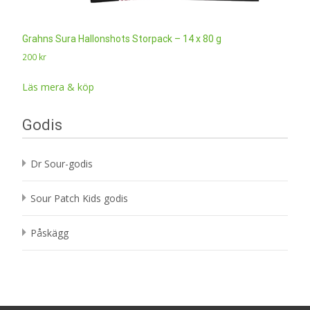
Grahns Sura Hallonshots Storpack – 14 x 80 g
200
kr
Läs mera & köp
Godis
Dr Sour-godis
Sour Patch Kids godis
Påskägg