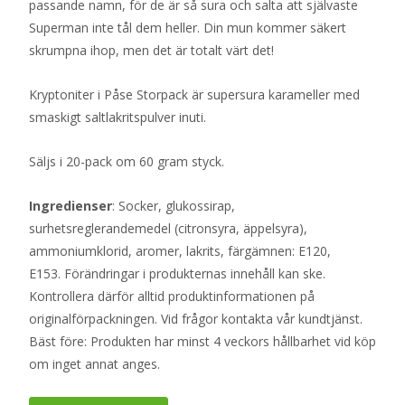
passande namn, för de är så sura och salta att självaste
Superman inte tål dem heller. Din mun kommer säkert
skrumpna ihop, men det är totalt värt det!
Kryptoniter i Påse Storpack är supersura karameller med
smaskigt saltlakritspulver inuti.
Säljs i 20-pack om 60 gram styck.
Ingredienser
: Socker, glukossirap,
surhetsreglerandemedel (citronsyra, äppelsyra),
ammoniumklorid, aromer, lakrits, färgämnen: E120,
E153. Förändringar i produkternas innehåll kan ske.
Kontrollera därför alltid produktinformationen på
originalförpackningen. Vid frågor kontakta vår kundtjänst.
Bäst före: Produkten har minst 4 veckors hållbarhet vid köp
om inget annat anges.