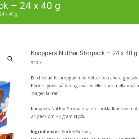
k – 24 x 40 g
24 x 40 g
Knoppers NutBar Storpack – 24 x 40 g
350
kr
En choklad fullproppad med nötter och andra godsake
Perfekt godis på lördagskvällen eller som mellanmål n
magen kurrar!
Knoppers NutBar Storpack är en chokladbar med nötter
24-pack om 40 gram styck.
Ingredienser:
Socker/sukker,