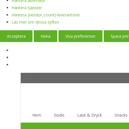
Hantera alternativ
Hantera tjänster
Hantera {vendor_count}-leverantörer
Läs mer om dessa syften
Acceptera
Neka
Visa preferenser
Spara pre
Skip
Hem
Godis
Läsk & Dryck
Snacks
to
content