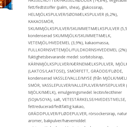
HASSELNÖTTER/HASSELNØDDER (14,8%), vegetabili
fett/fedtstoffer (palm, shea), glukossirap,
HELMJÖLKSPULVER/SØDMÆLKSPULVER (6,2%),
KAKAOSMÖR,
SKUMMJÖLKSPULVER/SKUMMETMÆLKSPULVER (5,5
kondenserad SKUMMJÖLK/SKUMMETMÆLK,
VETEMJÖL/HVEDEMEL (3,9%), kakaomassa,
FULLKORNSVETEMJÖL/FULDKORNSHVEDEMEL (2%),
fuktighetsbevarande medel: sorbitolsirap,
KÄRNMJÖLKSPULVER/KÆRNEMÆLKSPULVER, MJÖL
(LAKTOS/LAKTOSE), SMÖRFETT, GRÄDDE/FLØDE,
kondenserad VASSLE/VALLE/MYSE (från MJÖLK/MÆLK
SMÖR, VASSLEPULVER/VALLEPULVER/MYSEPULVER (
MJÖLK/MÆLK), emulgeringsmedel: lecitin/lecithiner
(SOJA/SOYA), salt, VETESTÄRKELSE/HVEDESTIVELSE,
fettreducerad/fedtfattig kakao,
GRÄDDPULVER/FLØDEPULVER, rörsockersirap, naturl
aromer, bakpulver/hævemiddel: