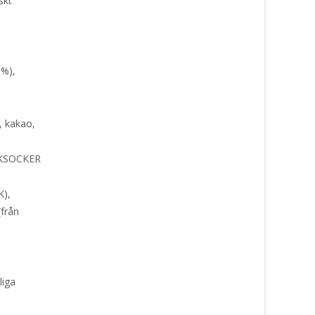
skt
%),
 kakao,
KSOCKER
),
från
iga