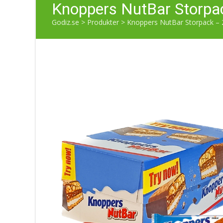
Knoppers NutBar Storpac
Godiz.se
>
Produkter
>
Knoppers NutBar Storpack – 