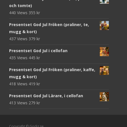
och tomte)
440 Views
355
kr
Presentset God Jul Fröken (praliner, te,
mugg & kort)
437 Views
379
kr
Presentset God Jul i cellofan
435 Views
445
kr
Presentset God Jul Fröken (praliner, kaffe,
mugg & kort)
418 Views
419
kr
Presentset God Jul Lärare, i cellofan
413 Views
279
kr
Copyright © Godiz.se