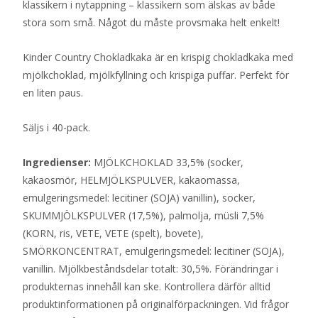
klassikern i nytappning – klassikern som älskas av både
stora som små. Något du måste provsmaka helt enkelt!
Kinder Country Chokladkaka är en krispig chokladkaka med
mjölkchoklad, mjölkfyllning och krispiga puffar. Perfekt för
en liten paus.
Säljs i 40-pack.
Ingredienser:
MJÖLKCHOKLAD 33,5% (socker,
kakaosmör, HELMJÖLKSPULVER, kakaomassa,
emulgeringsmedel: lecitiner (SOJA) vanillin), socker,
SKUMMJÖLKSPULVER (17,5%), palmolja, müsli 7,5%
(KORN, ris, VETE, VETE (spelt), bovete),
SMÖRKONCENTRAT, emulgeringsmedel: lecitiner (SOJA),
vanillin. Mjölkbeståndsdelar totalt: 30,5%. Förändringar i
produkternas innehåll kan ske. Kontrollera därför alltid
produktinformationen på originalförpackningen. Vid frågor