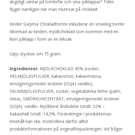
ängsligt väntar på tomtefar och sina julklappar? Tiden
flyger nämligen när man mumsar på choklad!
Kinder Surprise Chokladtomte inkluderar en smaskig tomte
tillverkad av kinders mjölkchoklad som kommer med en
liten julklapp i form av en leksak.
Säljs styckvis om 75 gram.
Ingredienser:
MJÖLKCHOKLAD 45% (socker,
HELMJÖLKSPULVER, kakaosmör, kakaomassa,
emulgeringsmedel: lecitiner (SOJA) vanillin),
SKUMMJÖLKSPULVER, socker, vegetabiliska fetter (palm,
shea), SMÖRKONCENTRAT, emulgeringsmedel: lecitiner
(SOJA), vanillin. Mjölkbest åndsdelar totalt: 32% –
Kakaohalt totalt: 14,5%. Förändringar i produkternas
innehåll kan ske. Kontrollera därför alltid
produktinformationen på originalförpackningen. Vid frågor