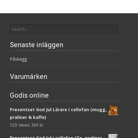
Search
for:
Senaste inläggen
Påskägg
Varumärken
Godis online
Presentset God Jul Lärare i cellofan (mugg,
praliner & kaffe)
529 Views
369
kr
Presentset God Jul i cellofan (Te, praliner,