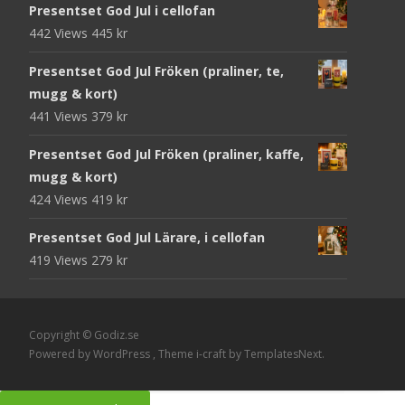
Presentset God Jul i cellofan
442 Views
445
kr
Presentset God Jul Fröken (praliner, te,
mugg & kort)
441 Views
379
kr
Presentset God Jul Fröken (praliner, kaffe,
mugg & kort)
424 Views
419
kr
Presentset God Jul Lärare, i cellofan
419 Views
279
kr
Copyright © Godiz.se
Powered by WordPress
, Theme
i-craft
by TemplatesNext.