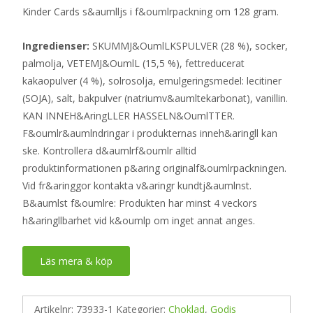
Kinder Cards s&aumlljs i f&oumlrpackning om 128 gram.
Ingredienser:
SKUMMJ&OumlLKSPULVER (28 %), socker,
palmolja, VETEMJ&OumlL (15,5 %), fettreducerat
kakaopulver (4 %), solrosolja, emulgeringsmedel: lecitiner
(SOJA), salt, bakpulver (natriumv&aumltekarbonat), vanillin.
KAN INNEH&AringLLER HASSELN&OumlTTER.
F&oumlr&aumlndringar i produkternas inneh&aringll kan
ske. Kontrollera d&aumlrf&oumlr alltid
produktinformationen p&aring originalf&oumlrpackningen.
Vid fr&aringgor kontakta v&aringr kundtj&aumlnst.
B&aumlst f&oumlre: Produkten har minst 4 veckors
h&aringllbarhet vid k&oumlp om inget annat anges.
Läs mera & köp
Artikelnr:
73933-1
Kategorier:
Choklad
,
Godis