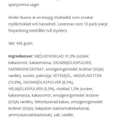
spanjorerna säger.
Kinder Bueno är en krispig chokladbit som smakar
mjölkchoklad och hasselnöt. Levereras som 10-pack (varje
förpackning innehåller två stycken).
Vikt: 430 gram.
Ingredienser:
MJÖLKCHOKLAD 31,5% (socker,
kakaosmör, kakaomassa, SKUMMJÖLKSPULVER,
SMÖRKONCENTRAT, emulgeringsmedel: lecitiner (SOJA)
vanillin), socker, palmolja, VETEMJÖL, HASSELNÖTTER
(10,8%), SKUMMJÖLKSPULVER (8,5%),
HELMJÖLKSPULVER (5,5%), choklad 1,5% (socker,
kakaomassa, kakaosmör, emulgeringsmedel: lecitiner
(SOJA) vanillin), fettreducerad kakao, emulgeringsmedel:
lecitiner (SOJA), bakpulver (natriumvätekarbonat,
ammoniumvätekarbonat), salt, vanillin.