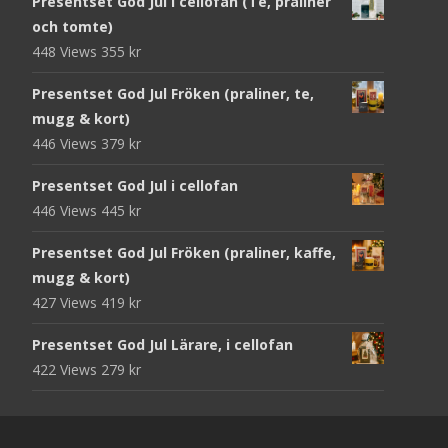
Presentset God Jul i cellofan (Te, praliner
och tomte)
448 Views
355
kr
Presentset God Jul Fröken (praliner, te,
mugg & kort)
446 Views
379
kr
Presentset God Jul i cellofan
446 Views
445
kr
Presentset God Jul Fröken (praliner, kaffe,
mugg & kort)
427 Views
419
kr
Presentset God Jul Lärare, i cellofan
422 Views
279
kr