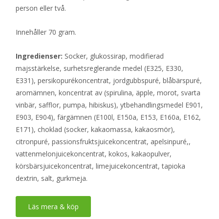
person eller två.
Innehåller 70 gram.
Ingredienser:
Socker, glukossirap, modifierad
majsstärkelse, surhetsreglerande medel (E325, E330,
E331), persikopurékoncentrat, jordgubbspuré, blåbärspuré,
aromämnen, koncentrat av (spirulina, äpple, morot, svarta
vinbär, safflor, pumpa, hibiskus), ytbehandlingsmedel E901,
E903, E904), färgämnen (E100l, E150a, E153, E160a, E162,
E171), choklad (socker, kakaomassa, kakaosmör),
citronpuré, passionsfruktsjuicekoncentrat, apelsinpuré,,
vattenmelonjuicekoncentrat, kokos, kakaopulver,
körsbärsjuicekoncentrat, limejuicekoncentrat, tapioka
dextrin, salt, gurkmeja.
Läs mera & köp