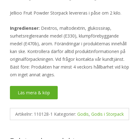
Jellioo Fruit Powder Storpack levereras i påse om 2 kilo.
Ingredienser:
Dextros, maltodextrin, glukossirap,
surhetsreglereande medel (E330), klumpförebyggande
medel (E470b), arom. Förändringar i produkternas innehåll
kan ske. Kontrollera därför alltid produktinformationen på
originalförpackningen. Vid frågor kontakta vår kundtjänst.
Bäst före: Produkten har minst 4 veckors hållbarhet vid köp
om inget annat anges.
Läs mera & köp
Artikelnr:
110128-1
Kategorier:
Godis
,
Godis i Storpack