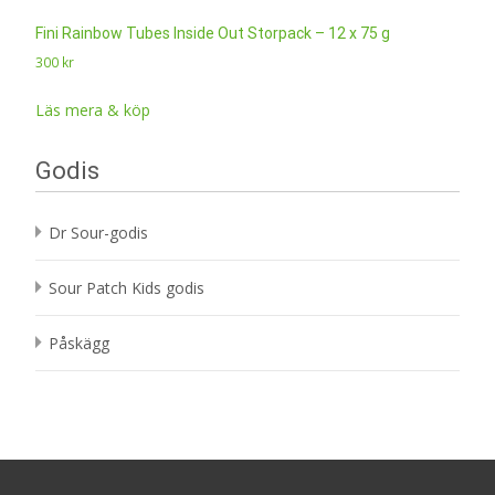
Fini Rainbow Tubes Inside Out Storpack – 12 x 75 g
300
kr
Läs mera & köp
Godis
Dr Sour-godis
Sour Patch Kids godis
Påskägg
Search