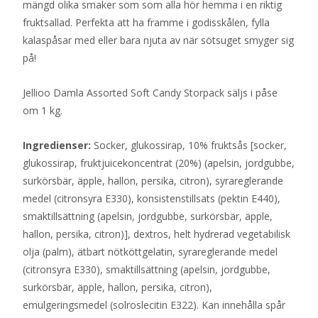
mängd olika smaker som som alla hör hemma i en riktig
fruktsallad. Perfekta att ha framme i godisskålen, fylla
kalaspåsar med eller bara njuta av när sötsuget smyger sig
på!
Jellioo Damla Assorted Soft Candy Storpack säljs i påse
om 1 kg.
Ingredienser:
Socker, glukossirap, 10% fruktsås [socker,
glukossirap, fruktjuicekoncentrat (20%) (apelsin, jordgubbe,
surkörsbär, äpple, hallon, persika, citron), syrareglerande
medel (citronsyra E330), konsistenstillsats (pektin E440),
smaktillsättning (apelsin, jordgubbe, surkörsbär, äpple,
hallon, persika, citron)], dextros, helt hydrerad vegetabilisk
olja (palm), ätbart nötköttgelatin, syrareglerande medel
(citronsyra E330), smaktillsättning (apelsin, jordgubbe,
surkörsbär, äpple, hallon, persika, citron),
emulgeringsmedel (solroslecitin E322). Kan innehålla spår