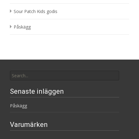
Sour Patch Kids godis
Påskägg
Search
for:
Senaste inläggen
Påskägg
Varumärken