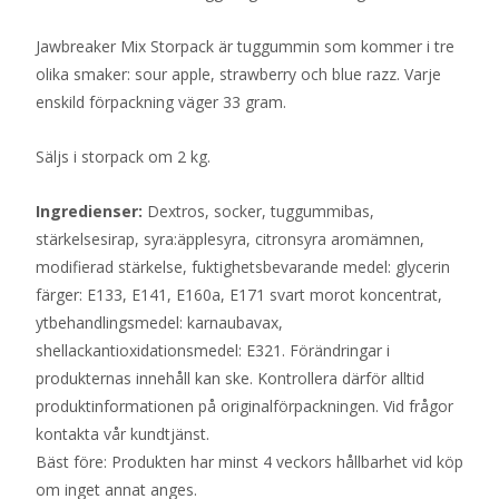
Jawbreaker Mix Storpack är tuggummin som kommer i tre
olika smaker: sour apple, strawberry och blue razz. Varje
enskild förpackning väger 33 gram.
Säljs i storpack om 2 kg.
Ingredienser:
Dextros, socker, tuggummibas,
stärkelsesirap, syra:äpplesyra, citronsyra aromämnen,
modifierad stärkelse, fuktighetsbevarande medel: glycerin
färger: E133, E141, E160a, E171 svart morot koncentrat,
ytbehandlingsmedel: karnaubavax,
shellackantioxidationsmedel: E321. Förändringar i
produkternas innehåll kan ske. Kontrollera därför alltid
produktinformationen på originalförpackningen. Vid frågor
kontakta vår kundtjänst.
Bäst före: Produkten har minst 4 veckors hållbarhet vid köp
om inget annat anges.