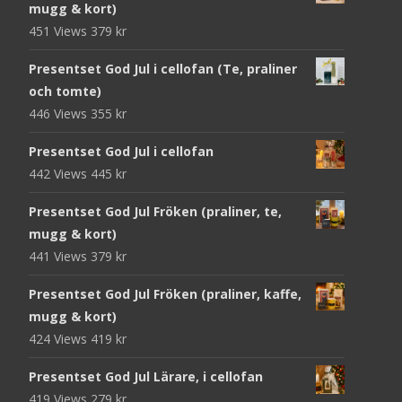
mugg & kort)
451 Views
379
kr
Presentset God Jul i cellofan (Te, praliner
och tomte)
446 Views
355
kr
Presentset God Jul i cellofan
442 Views
445
kr
Presentset God Jul Fröken (praliner, te,
mugg & kort)
441 Views
379
kr
Presentset God Jul Fröken (praliner, kaffe,
mugg & kort)
424 Views
419
kr
Presentset God Jul Lärare, i cellofan
419 Views
279
kr