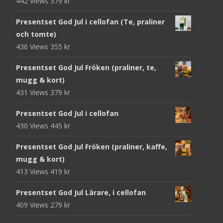
442 Views
379
kr
Presentset God Jul i cellofan (Te, praliner
och tomte)
436 Views
355
kr
Presentset God Jul Fröken (praliner, te,
mugg & kort)
431 Views
379
kr
Presentset God Jul i cellofan
430 Views
445
kr
Presentset God Jul Fröken (praliner, kaffe,
mugg & kort)
413 Views
419
kr
Presentset God Jul Lärare, i cellofan
409 Views
279
kr