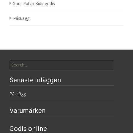
Sour Patch Kids godis
Påskägg
Search
for:
Senaste inläggen
Påskägg
Varumärken
Godis online