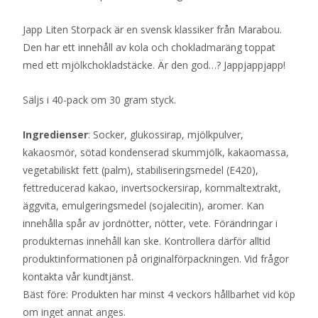
Japp Liten Storpack är en svensk klassiker från Marabou.
Den har ett innehåll av kola och chokladmaräng toppat
med ett mjölkchokladstäcke. Är den god…? Jappjappjapp!
Säljs i 40-pack om 30 gram styck.
Ingredienser
: Socker, glukossirap, mjölkpulver,
kakaosmör, sötad kondenserad skummjölk, kakaomassa,
vegetabiliskt fett (palm), stabiliseringsmedel (E420),
fettreducerad kakao, invertsockersirap, kornmaltextrakt,
äggvita, emulgeringsmedel (sojalecitin), aromer. Kan
innehålla spår av jordnötter, nötter, vete. Förändringar i
produkternas innehåll kan ske. Kontrollera därför alltid
produktinformationen på originalförpackningen. Vid frågor
kontakta vår kundtjänst.
Bäst före: Produkten har minst 4 veckors hållbarhet vid köp
om inget annat anges.