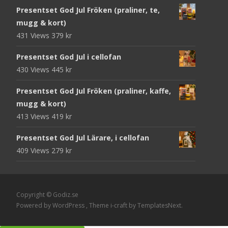
Presentset God Jul Fröken (praliner, te,
mugg & kort)
431 Views
379
kr
Presentset God Jul i cellofan
430 Views
445
kr
Presentset God Jul Fröken (praliner, kaffe,
mugg & kort)
413 Views
419
kr
Presentset God Jul Lärare, i cellofan
409 Views
279
kr
Copyright © Godiz.se
Powered by WordPress
, Theme
i-craft
by TemplatesNext.