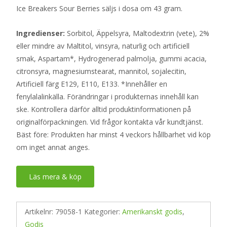
Ice Breakers Sour Berries säljs i dosa om 43 gram.
Ingredienser:
Sorbitol, Äppelsyra, Maltodextrin (vete), 2%
eller mindre av Maltitol, vinsyra, naturlig och artificiell
smak, Aspartam*, Hydrogenerad palmolja, gummi acacia,
citronsyra, magnesiumstearat, mannitol, sojalecitin,
Artificiell färg E129, E110, E133. *Innehåller en
fenylalalinkälla. Förändringar i produkternas innehåll kan
ske. Kontrollera därför alltid produktinformationen på
originalförpackningen. Vid frågor kontakta vår kundtjänst.
Bäst före: Produkten har minst 4 veckors hållbarhet vid köp
om inget annat anges.
Läs mera & köp
Artikelnr:
79058-1
Kategorier:
Amerikanskt godis
,
Godis