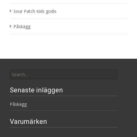
Sour Patch Kids godis
Påskägg
Search
for:
Senaste inläggen
Påskägg
Varumärken