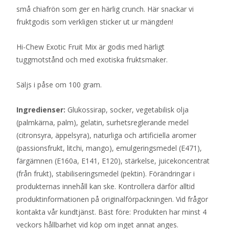
små chiafrön som ger en härlig crunch. Här snackar vi
fruktgodis som verkligen sticker ut ur mängden!
Hi-Chew Exotic Fruit Mix är godis med härligt
tuggmotstånd och med exotiska fruktsmaker.
Säljs i påse om 100 gram.
Ingredienser:
Glukossirap, socker, vegetabilisk olja
(palmkärna, palm), gelatin, surhetsreglerande medel
(citronsyra, äppelsyra), naturliga och artificiella aromer
(passionsfrukt, litchi, mango), emulgeringsmedel (E471),
färgämnen (E160a, E141, E120), stärkelse, juicekoncentrat
(från frukt), stabiliseringsmedel (pektin). Förändringar i
produkternas innehåll kan ske. Kontrollera därför alltid
produktinformationen på originalförpackningen. Vid frågor
kontakta vår kundtjänst. Bäst före: Produkten har minst 4
veckors hållbarhet vid köp om inget annat anges.