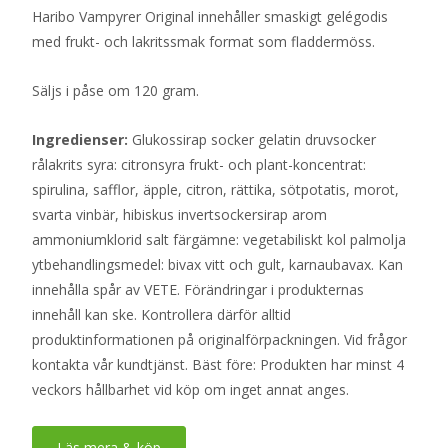
Haribo Vampyrer Original innehåller smaskigt gelégodis
med frukt- och lakritssmak format som fladdermöss.
Säljs i påse om 120 gram.
Ingredienser:
Glukossirap socker gelatin druvsocker
rålakrits syra: citronsyra frukt- och plant-koncentrat:
spirulina, safflor, äpple, citron, rättika, sötpotatis, morot,
svarta vinbär, hibiskus invertsockersirap arom
ammoniumklorid salt färgämne: vegetabiliskt kol palmolja
ytbehandlingsmedel: bivax vitt och gult, karnaubavax. Kan
innehålla spår av VETE. Förändringar i produkternas
innehåll kan ske. Kontrollera därför alltid
produktinformationen på originalförpackningen. Vid frågor
kontakta vår kundtjänst. Bäst före: Produkten har minst 4
veckors hållbarhet vid köp om inget annat anges.
Läs mera & köp