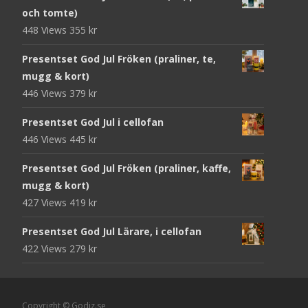
och tomte)
448 Views
355
kr
Presentset God Jul Fröken (praliner, te,
mugg & kort)
446 Views
379
kr
Presentset God Jul i cellofan
446 Views
445
kr
Presentset God Jul Fröken (praliner, kaffe,
mugg & kort)
427 Views
419
kr
Presentset God Jul Lärare, i cellofan
422 Views
279
kr
Copyright © Godiz.se