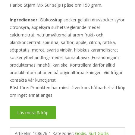
Haribo Stjärn Mix Sur säljs i påse om 150 gram.
Ingredienser:
Glukossirap socker gelatin druvsocker syror:
citronsyra, äppelsyra surhetsreglerande medel:
calciumcitrat, natriumvätemalat arom frukt- och
plantkoncentrat: spirulina, safflor, äpple, citron, rättika,
sötpotatis, morot, svarta vinbär, hibiskus karamelliserat
socker ytbehandlingsmedel: karnaubavax. Förändringar i
produkternas innehåll kan ske. Kontrollera därför alltid
produktinformationen på originalförpackningen. Vid frågor
kontakta vår kundtjänst.
Bäst före: Produkten har minst 4 veckors hållbarhet vid köp
om inget annat anges
Läs mera & köp
Artikelnr:
108676-1
Kategorier:
Godis
,
Surt Godis