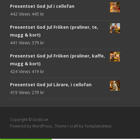
Presentset God Jul i cellofan
442 Views
445
kr
Presentset God Jul Fröken (praliner, te,
mugg & kort)
441 Views
379
kr
Presentset God Jul Fröken (praliner, kaffe,
mugg & kort)
424 Views
419
kr
Presentset God Jul Lärare, i cellofan
419 Views
279
kr
Copyright © Godiz.se
Powered by WordPress
, Theme
i-craft
by TemplatesNext.