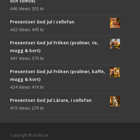
och tomte)
446 Views
355
kr
Presentset God Jul i cellofan
442 Views
445
kr
Presentset God Jul Fröken (praliner, te,
mugg & kort)
441 Views
379
kr
Presentset God Jul Fröken (praliner, kaffe,
mugg & kort)
424 Views
419
kr
Presentset God Jul Lärare, i cellofan
419 Views
279
kr
Copyright © Godiz.se