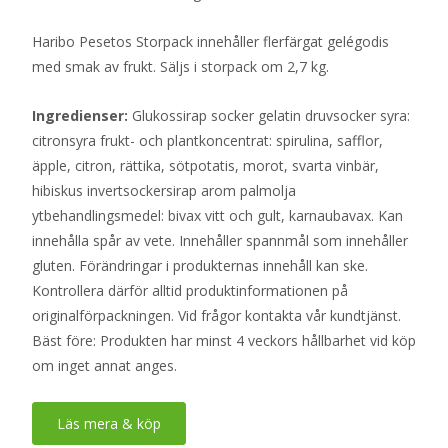
Haribo Pesetos Storpack innehåller flerfärgat gelégodis
med smak av frukt. Säljs i storpack om 2,7 kg.
Ingredienser:
Glukossirap socker gelatin druvsocker syra:
citronsyra frukt- och plantkoncentrat: spirulina, safflor,
äpple, citron, rättika, sötpotatis, morot, svarta vinbär,
hibiskus invertsockersirap arom palmolja
ytbehandlingsmedel: bivax vitt och gult, karnaubavax. Kan
innehålla spår av vete. Innehåller spannmål som innehåller
gluten. Förändringar i produkternas innehåll kan ske.
Kontrollera därför alltid produktinformationen på
originalförpackningen. Vid frågor kontakta vår kundtjänst.
Bäst före: Produkten har minst 4 veckors hållbarhet vid köp
om inget annat anges.
Läs mera & köp