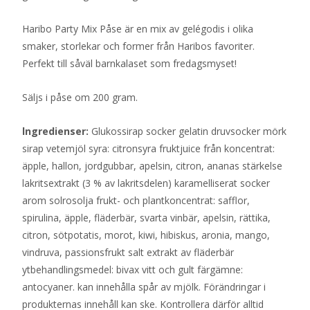
Haribo Party Mix Påse är en mix av gelégodis i olika
smaker, storlekar och former från Haribos favoriter.
Perfekt till såväl barnkalaset som fredagsmyset!
Säljs i påse om 200 gram.
lngredienser:
Glukossirap socker gelatin druvsocker mörk
sirap vetemjöl syra: citronsyra fruktjuice från koncentrat:
äpple, hallon, jordgubbar, apelsin, citron, ananas stärkelse
lakritsextrakt (3 % av lakritsdelen) karamelliserat socker
arom solrosolja frukt- och plantkoncentrat: safflor,
spirulina, äpple, fläderbär, svarta vinbär, apelsin, rättika,
citron, sötpotatis, morot, kiwi, hibiskus, aronia, mango,
vindruva, passionsfrukt salt extrakt av fläderbär
ytbehandlingsmedel: bivax vitt och gult färgämne:
antocyaner. kan innehålla spår av mjölk. Förändringar i
produkternas innehåll kan ske. Kontrollera därför alltid