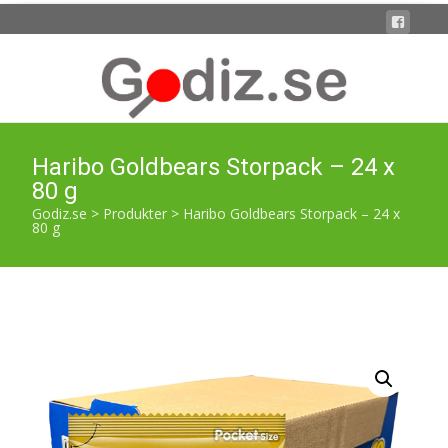
Haribo Goldbears Storpack – 24 x
80 g
Godiz.se
>
Produkter
>
Haribo Goldbears Storpack – 24 x
80 g