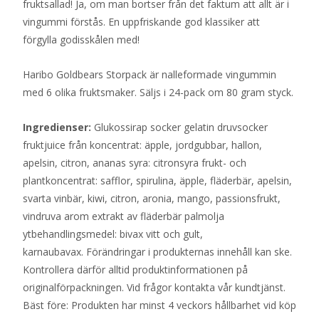
fruktsallad! Ja, om man bortser från det faktum att allt är i
vingummi förstås. En uppfriskande god klassiker att
förgylla godisskålen med!
Haribo Goldbears Storpack är nalleformade vingummin
med 6 olika fruktsmaker. Säljs i 24-pack om 80 gram styck.
Ingredienser:
Glukossirap socker gelatin druvsocker
fruktjuice från koncentrat: äpple, jordgubbar, hallon,
apelsin, citron, ananas syra: citronsyra frukt- och
plantkoncentrat: safflor, spirulina, äpple, fläderbär, apelsin,
svarta vinbär, kiwi, citron, aronia, mango, passionsfrukt,
vindruva arom extrakt av fläderbär palmolja
ytbehandlingsmedel: bivax vitt och gult,
karnaubavax. Förändringar i produkternas innehåll kan ske.
Kontrollera därför alltid produktinformationen på
originalförpackningen. Vid frågor kontakta vår kundtjänst.
Bäst före: Produkten har minst 4 veckors hållbarhet vid köp