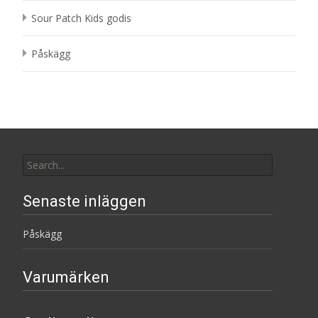
Sour Patch Kids godis
Påskägg
Search
for:
Senaste inläggen
Påskägg
Varumärken