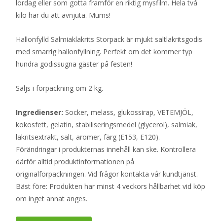
lördag eller som gotta framför en riktig mysfilm. Hela två
kilo har du att avnjuta. Mums!
Hallonfylld Salmiaklakrits Storpack är mjukt saltlakritsgodis
med smarrig hallonfyllning. Perfekt om det kommer typ
hundra godissugna gäster på festen!
Säljs i förpackning om 2 kg.
Ingredienser:
Socker, melass, glukossirap, VETEMJÖL,
kokosfett, gelatin, stabiliseringsmedel (glycerol), salmiak,
lakritsextrakt, salt, aromer, färg (E153, E120).
Förändringar i produkternas innehåll kan ske. Kontrollera
därför alltid produktinformationen på
originalförpackningen. Vid frågor kontakta vår kundtjänst.
Bäst före: Produkten har minst 4 veckors hållbarhet vid köp
om inget annat anges.