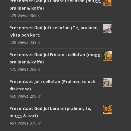
Presentset God Jul Lärare i cellofan (mugg,
praliner & kaffe)
529 Views
369
kr
Presentset God Jul i cellofan (Te, praliner,
lykta och kort)
509 Views
339
kr
Presentset God Jul Fröken i cellofan (mugg,
praliner & kaffe)
475 Views
369
kr
Presentset Jul i cellofan (Praliner, te och
disktrasa)
459 Views
209
kr
Presentset God Jul Lärare (praliner, te,
mugg & kort)
451 Views
379
kr