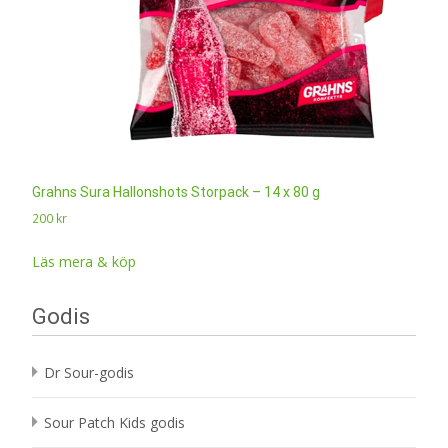
Grahns Sura Hallonshots Storpack – 14 x 80 g
200
kr
Läs mera & köp
Godis
Dr Sour-godis
Sour Patch Kids godis