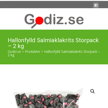
Hallonfylld Salmiaklakrits Storpack
– 2 kg
Godiz.se
>
Produkter
>
Hallonfylld Salmiaklakrits Storpack –
2 kg