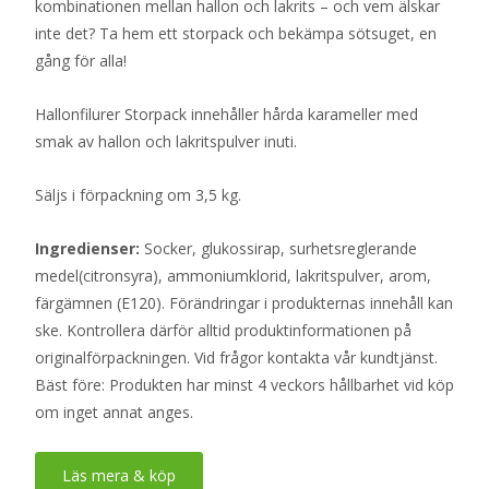
kombinationen mellan hallon och lakrits – och vem älskar
inte det? Ta hem ett storpack och bekämpa sötsuget, en
gång för alla!
Hallonfilurer Storpack innehåller hårda karameller med
smak av hallon och lakritspulver inuti.
Säljs i förpackning om 3,5 kg.
Ingredienser:
Socker, glukossirap, surhetsreglerande
medel(citronsyra), ammoniumklorid, lakritspulver, arom,
färgämnen (E120). Förändringar i produkternas innehåll kan
ske. Kontrollera därför alltid produktinformationen på
originalförpackningen. Vid frågor kontakta vår kundtjänst.
Bäst före: Produkten har minst 4 veckors hållbarhet vid köp
om inget annat anges.
Läs mera & köp