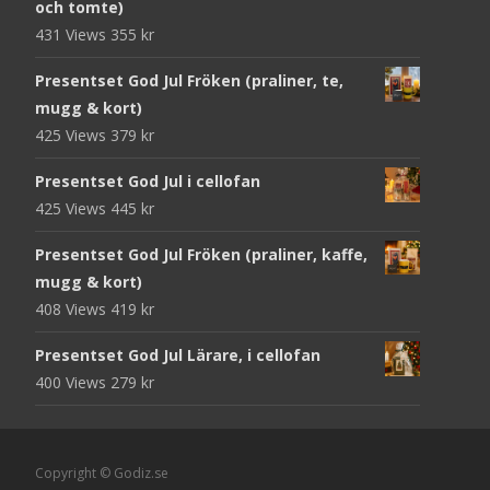
och tomte)
431 Views
355
kr
Presentset God Jul Fröken (praliner, te,
mugg & kort)
425 Views
379
kr
Presentset God Jul i cellofan
425 Views
445
kr
Presentset God Jul Fröken (praliner, kaffe,
mugg & kort)
408 Views
419
kr
Presentset God Jul Lärare, i cellofan
400 Views
279
kr
Copyright © Godiz.se