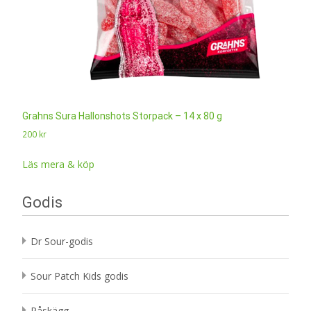
Grahns Sura Hallonshots Storpack – 14 x 80 g
200
kr
Läs mera & köp
Godis
Dr Sour-godis
Sour Patch Kids godis
Påskägg