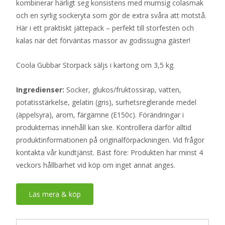
kombinerar härligt seg konsistens med mumsig colasmak
och en syrlig sockeryta som gör de extra svåra att motstå.
Här i ett praktiskt jättepack – perfekt till storfesten och
kalas när det förväntas massor av godissugna gäster!
Coola Gubbar Storpack säljs i kartong om 3,5 kg.
Ingredienser:
Socker, glukos/fruktossirap, vatten,
potatisstärkelse, gelatin (gris), surhetsreglerande medel
(äppelsyra), arom, färgämne (E150c). Förändringar i
produkternas innehåll kan ske. Kontrollera därför alltid
produktinformationen på originalförpackningen. Vid frågor
kontakta vår kundtjänst. Bäst före: Produkten har minst 4
veckors hållbarhet vid köp om inget annat anges.
Läs mera & köp