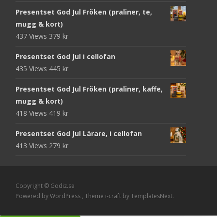
Presentset God Jul Fröken (praliner, te,
mugg & kort)
437 Views
379
kr
Presentset God Jul i cellofan
435 Views
445
kr
Presentset God Jul Fröken (praliner, kaffe,
mugg & kort)
418 Views
419
kr
Presentset God Jul Lärare, i cellofan
413 Views
279
kr
Copyright © Godiz.se
Powered by WordPress
, Theme
i-craft
by TemplatesNext.