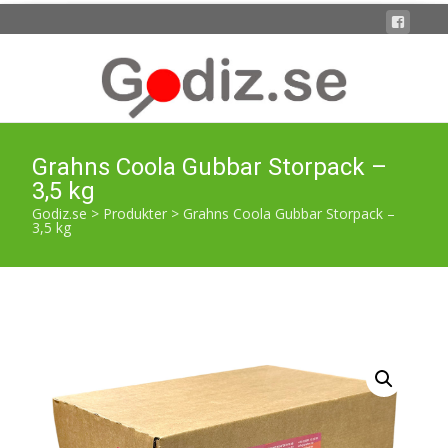
Grahns Coola Gubbar Storpack –
3,5 kg
Godiz.se
>
Produkter
>
Grahns Coola Gubbar Storpack –
3,5 kg