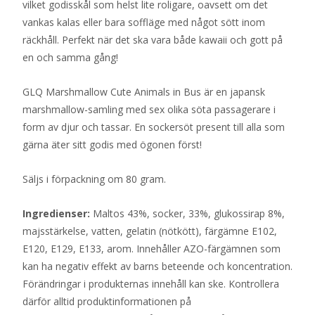
vilket godisskål som helst lite roligare, oavsett om det
vankas kalas eller bara soffläge med något sött inom
räckhåll. Perfekt när det ska vara både kawaii och gott på
en och samma gång!
GLQ Marshmallow Cute Animals in Bus är en japansk
marshmallow-samling med sex olika söta passagerare i
form av djur och tassar. En sockersöt present till alla som
gärna äter sitt godis med ögonen först!
Säljs i förpackning om 80 gram.
Ingredienser:
Maltos 43%, socker, 33%, glukossirap 8%,
majsstärkelse, vatten, gelatin (nötkött), färgämne E102,
E120, E129, E133, arom. Innehåller AZO-färgämnen som
kan ha negativ effekt av barns beteende och koncentration.
Förändringar i produkternas innehåll kan ske. Kontrollera
därför alltid produktinformationen på