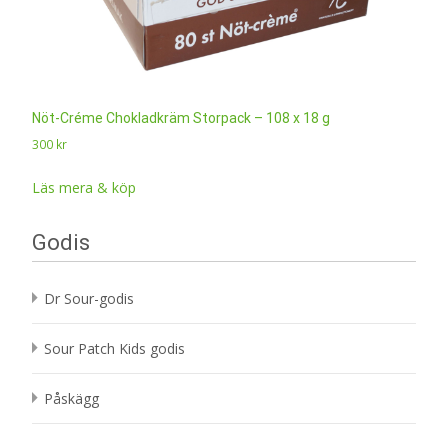
Nöt-Créme Chokladkräm Storpack – 108 x 18 g
300
kr
Läs mera & köp
Godis
Dr Sour-godis
Sour Patch Kids godis
Påskägg