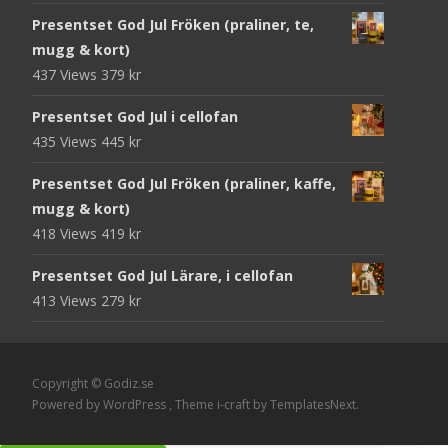
Presentset God Jul Fröken (praliner, te,
mugg & kort)
437 Views
379
kr
Presentset God Jul i cellofan
435 Views
445
kr
Presentset God Jul Fröken (praliner, kaffe,
mugg & kort)
418 Views
419
kr
Presentset God Jul Lärare, i cellofan
413 Views
279
kr
Copyright © Godiz.se
Powered by WordPress
, Theme
i-craft
by TemplatesNext.