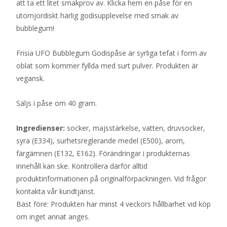
att ta ett litet smakprov av. Klicka hem en påse för en
utomjordiskt härlig godisupplevelse med smak av
bubblegum!
Frisia UFO Bubblegum Godispåse är syrliga tefat i form av
oblat som kommer fyllda med surt pulver. Produkten är
vegansk.
Säljs i påse om 40 gram.
Ingredienser:
socker, majsstärkelse, vatten, druvsocker,
syra (E334), surhetsreglerande medel (E500), arom,
färgämnen (E132, E162). Förändringar i produkternas
innehåll kan ske. Kontrollera därför alltid
produktinformationen på originalförpackningen. Vid frågor
kontakta vår kundtjänst.
Bäst före: Produkten har minst 4 veckors hållbarhet vid köp
om inget annat anges.