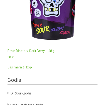
Brain Blasterz Dark Berry – 48 g
30
kr
Läs mera & köp
Godis
Dr Sour-godis
Sour Patch Kids godis