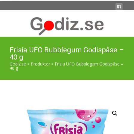
Frisia UFO Bubblegum Godispåse –
40 g
Godiz.se
>
Produkter
>
Frisia UFO Bubblegum Godispåse –
40 g