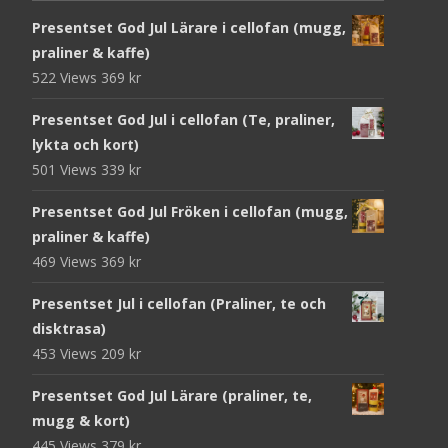
Presentset God Jul Lärare i cellofan (mugg,
praliner & kaffe)
522 Views
369
kr
Presentset God Jul i cellofan (Te, praliner,
lykta och kort)
501 Views
339
kr
Presentset God Jul Fröken i cellofan (mugg,
praliner & kaffe)
469 Views
369
kr
Presentset Jul i cellofan (Praliner, te och
disktrasa)
453 Views
209
kr
Presentset God Jul Lärare (praliner, te,
mugg & kort)
445 Views
379
kr