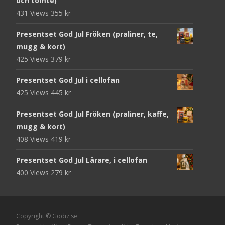
och tomte)
431 Views
355
kr
Presentset God Jul Fröken (praliner, te,
mugg & kort)
425 Views
379
kr
Presentset God Jul i cellofan
425 Views
445
kr
Presentset God Jul Fröken (praliner, kaffe,
mugg & kort)
408 Views
419
kr
Presentset God Jul Lärare, i cellofan
400 Views
279
kr
Copyright © Godiz.se