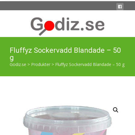
Fluffyz Sockervadd Blandade – 50
g
Godiz.se
>
Produkter
>
Fluffyz Sockervadd Blandade – 50 g