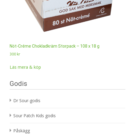
Nöt-Créme Chokladkräm Storpack – 108 x 18 g
300
kr
Läs mera & köp
Godis
Dr Sour-godis
Sour Patch Kids godis
Påskägg