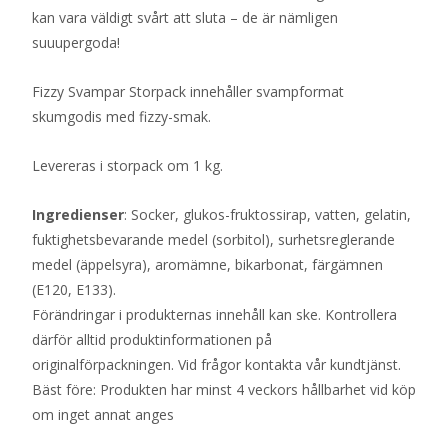
kan vara väldigt svårt att sluta – de är nämligen
suuupergoda!
Fizzy Svampar Storpack innehåller svampformat
skumgodis med fizzy-smak.
Levereras i storpack om 1 kg.
Ingredienser
: Socker, glukos-fruktossirap, vatten, gelatin,
fuktighetsbevarande medel (sorbitol), surhetsreglerande
medel (äppelsyra), aromämne, bikarbonat, färgämnen
(E120, E133).
Förändringar i produkternas innehåll kan ske. Kontrollera
därför alltid produktinformationen på
originalförpackningen. Vid frågor kontakta vår kundtjänst.
Bäst före: Produkten har minst 4 veckors hållbarhet vid köp
om inget annat anges