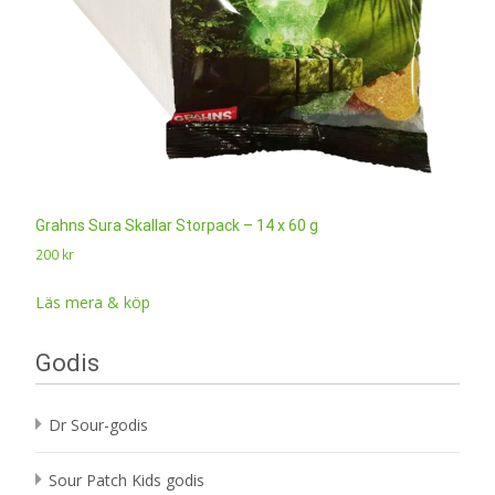
Grahns Sura Skallar Storpack – 14 x 60 g
200
kr
Läs mera & köp
Godis
Dr Sour-godis
Sour Patch Kids godis