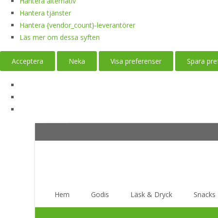
Hantera alternativ
Hantera tjänster
Hantera {vendor_count}-leverantörer
Läs mer om dessa syften
Acceptera
Neka
Visa preferenser
Spara pre
Skip
Hem
Godis
Läsk & Dryck
Snacks
to
content