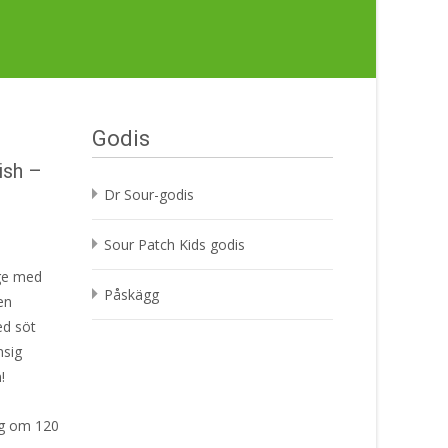
Godis
ish –
Dr Sour-godis
Sour Patch Kids godis
ige med
Påskägg
en
ed söt
msig
!
ng om 120