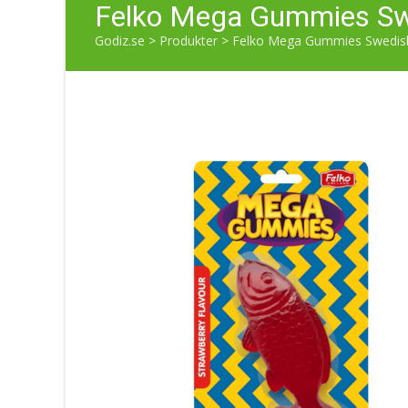
Felko Mega Gummies Sw
Godiz.se
>
Produkter
>
Felko Mega Gummies Swedish