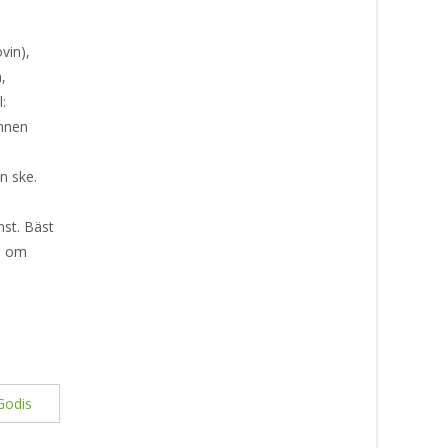
vin),
,
:
ämnen
n ske.
nst. Bäst
öp om
Godis