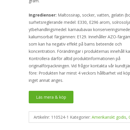
gram.
Ingredienser:
Maltossirap, socker, vatten, gelatin (bo
surhetsreglerande medel: E330, E296 arom, solrosolja
ytbehandlingsmedel: karnaubavax konserveringsmedel
kaliumsorbat färgämnen: E129. Innehåller AZO-färg
som kan ha negativ effekt på barns beteende och
koncentration. Förändringar i produkternas innehåll ka
Kontrollera därför alltid produktinformationen på
originalförpackningen. Vid frågor kontakta vår kundtjä
före: Produkten har minst 4 veckors hållbarhet vid k
inget annat anges.
Läs mera & köp
Artikelnr:
110524-1
Kategorier:
Amerikanskt godis
,