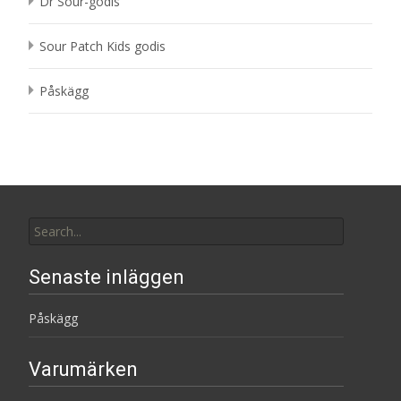
Dr Sour-godis
Sour Patch Kids godis
Påskägg
Search
for:
Senaste inläggen
Påskägg
Varumärken