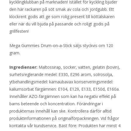
kycklingklubban på marknaden! Istället för kyckling bjuder
den här rackaren på söt smak av cola och jordgubb. Ett
klockrent godis att ge som rolig present till köttälskaren
eller när du vill bjuda på passande och roligt godis på
grillfesten!
Mega Gummies Drum-on-a-Stick säljs styckvis om 120
gram.
Ingredienser:
Maltossirap, socker, vatten, gelatin (bovin),
surhetsreglerande medel: E330, E296 arom, solrosolja,
ytbehandlingsmedel: karnaubavax konserveringsmedel:
kaliumsorbat färgämnen: E104, E129, E133, E150d, E160a.
Innehåller AZO-färgämnen som kan ha negativ effekt på
barns beteende och koncentration. Förändringar i
produkternas innehåll kan ske. Kontrollera därför alltid
produktinformationen på originalförpackningen. Vid frågor
kontakta vår kundservice. Bäst före: Produkten har minst 4