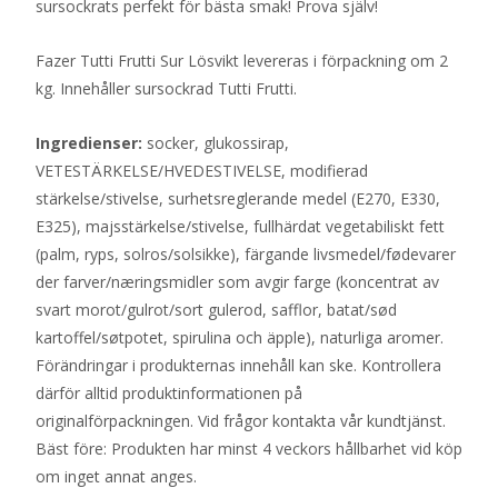
sursockrats perfekt för bästa smak! Prova själv!
Fazer Tutti Frutti Sur Lösvikt levereras i förpackning om 2
kg. Innehåller sursockrad Tutti Frutti.
Ingredienser:
socker, glukossirap,
VETESTÄRKELSE/HVEDESTIVELSE, modifierad
stärkelse/stivelse, surhetsreglerande medel (E270, E330,
E325), majsstärkelse/stivelse, fullhärdat vegetabiliskt fett
(palm, ryps, solros/solsikke), färgande livsmedel/fødevarer
der farver/næringsmidler som avgir farge (koncentrat av
svart morot/gulrot/sort gulerod, safflor, batat/sød
kartoffel/søtpotet, spirulina och äpple), naturliga aromer.
Förändringar i produkternas innehåll kan ske. Kontrollera
därför alltid produktinformationen på
originalförpackningen. Vid frågor kontakta vår kundtjänst.
Bäst före: Produkten har minst 4 veckors hållbarhet vid köp
om inget annat anges.