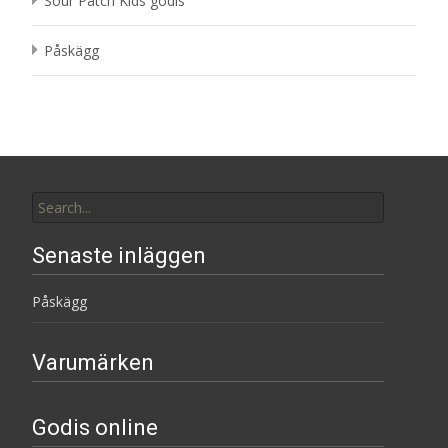
Sour Patch Kids godis
Påskägg
Search
for:
Senaste inläggen
Påskägg
Varumärken
Godis online