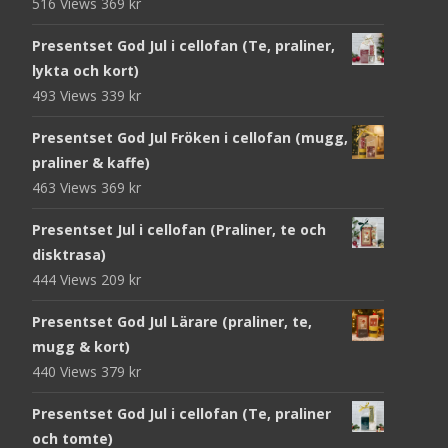
516 Views
369
kr
Presentset God Jul i cellofan (Te, praliner,
lykta och kort)
493 Views
339
kr
Presentset God Jul Fröken i cellofan (mugg,
praliner & kaffe)
463 Views
369
kr
Presentset Jul i cellofan (Praliner, te och
disktrasa)
444 Views
209
kr
Presentset God Jul Lärare (praliner, te,
mugg & kort)
440 Views
379
kr
Presentset God Jul i cellofan (Te, praliner
och tomte)