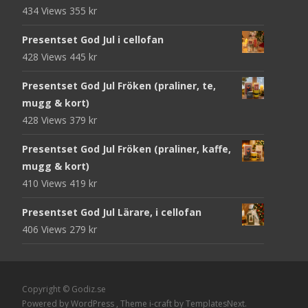
434 Views
355
kr
Presentset God Jul i cellofan
428 Views
445
kr
Presentset God Jul Fröken (praliner, te,
mugg & kort)
428 Views
379
kr
Presentset God Jul Fröken (praliner, kaffe,
mugg & kort)
410 Views
419
kr
Presentset God Jul Lärare, i cellofan
406 Views
279
kr
Copyright © Godiz.se
Powered by WordPress
, Theme
i-craft
by TemplatesNext.