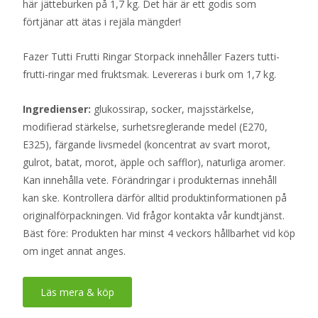
här jätteburken på 1,7 kg. Det här är ett godis som
förtjänar att ätas i rejäla mängder!
Fazer Tutti Frutti Ringar Storpack innehåller Fazers tutti-
frutti-ringar med fruktsmak. Levereras i burk om 1,7 kg.
Ingredienser:
glukossirap, socker, majsstärkelse,
modifierad stärkelse, surhetsreglerande medel (E270,
E325), färgande livsmedel (koncentrat av svart morot,
gulrot, batat, morot, äpple och safflor), naturliga aromer.
Kan innehålla vete. Förändringar i produkternas innehåll
kan ske. Kontrollera därför alltid produktinformationen på
originalförpackningen. Vid frågor kontakta vår kundtjänst.
Bäst före: Produkten har minst 4 veckors hållbarhet vid köp
om inget annat anges.
Läs mera & köp