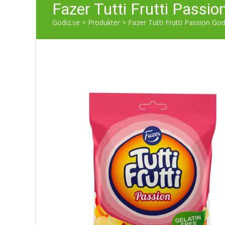
Fazer Tutti Frutti Passi
Godiz.se
>
Produkter
>
Fazer Tutti Frutti Passion Go