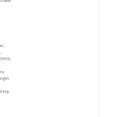
 smaker
er,
,
(E903),
era
ingen.
id köp