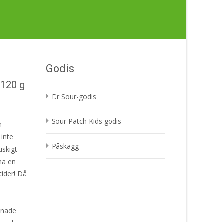
Godis
 120 g
Dr Sour-godis
Sour Patch Kids godis
m
 inte
Påskägg
uskigt
na en
tider! Då
ännade