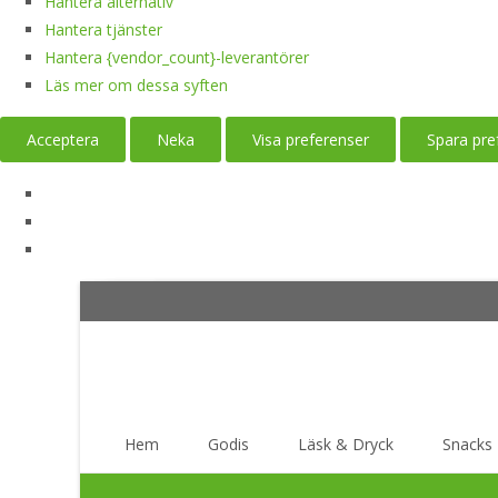
Hantera alternativ
Hantera tjänster
Hantera {vendor_count}-leverantörer
Läs mer om dessa syften
Acceptera
Neka
Visa preferenser
Spara pre
Skip
Hem
Godis
Läsk & Dryck
Snacks
to
content