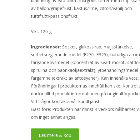
blandning av fyra olika fruktgodissorter med tropiska
av hallon/grapefrukt, kaktus/lime, citron/vanilj och
tuttifrutti/passionsfrukt.
Vikt: 120 g.
Ingredienser:
Socker, glukossirap, majsstärkelse,
surhetsreglerande medel (E270, E325), naturliga arom
färgande livsmedel (koncentrat av svart morot, safflor
spirulina och paprikaoljaextrakt), ytbehandlingsmedel 
färgämne (extrakt av antosyaner). Kan innehålla vete.
Förändringar i produkternas innehåll kan ske. Kontroll
därför alltid produktinformationen på originalförpackn
Vid frågor kontakta vår kundtjänst.
Bäst före: Produkten har minst 4 veckors hållbarhet v
om inget annat anges.
Läs mera & köp