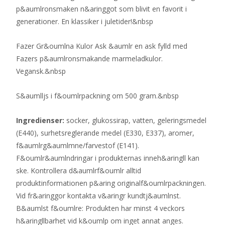
p&aumlronsmaken n&aringgot som blivit en favorit i
generationer. En klassiker i juletider!&nbsp
Fazer Gr&oumlna Kulor Ask &aumlr en ask fylld med
Fazers p&aumlronsmakande marmeladkulor.
Vegansk.&nbsp
S&aumlljs i f&oumlrpackning om 500 gram.&nbsp
Ingredienser:
socker, glukossirap, vatten, geleringsmedel
(E440), surhetsreglerande medel (E330, E337), aromer,
f&aumlrg&aumlmne/farvestof (E141).
F&oumlr&aumlndringar i produkternas inneh&aringll kan
ske. Kontrollera d&aumlrf&oumlr alltid
produktinformationen p&aring originalf&oumlrpackningen.
Vid fr&aringgor kontakta v&aringr kundtj&aumlnst.
B&aumlst f&oumlre: Produkten har minst 4 veckors
h&aringllbarhet vid k&oumlp om inget annat anges.