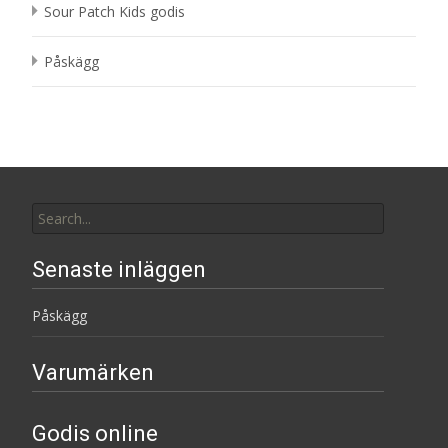
Sour Patch Kids godis
Påskägg
Search
for:
Senaste inläggen
Påskägg
Varumärken
Godis online