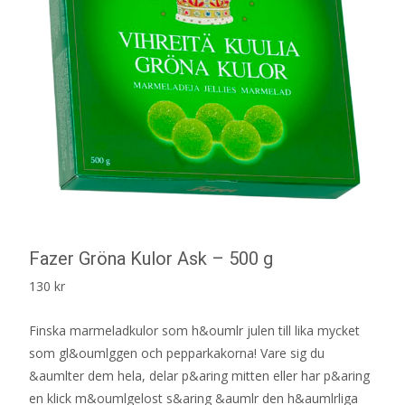
Fazer Gröna Kulor Ask – 500 g
130
kr
Finska marmeladkulor som h&oumlr julen till lika mycket
som gl&oumlggen och pepparkakorna! Vare sig du
&aumlter dem hela, delar p&aring mitten eller har p&aring
en klick m&oumlgelost s&aring &aumlr den h&aumlrliga