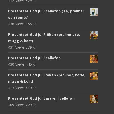
442 Views
379
kr
Presentset God Jul i cellofan (Te, praliner
och tomte)
436 Views
355
kr
Presentset God Jul Fröken (praliner, te,
mugg & kort)
431 Views
379
kr
Presentset God Jul i cellofan
430 Views
445
kr
Presentset God Jul Fröken (praliner, kaffe,
mugg & kort)
413 Views
419
kr
Presentset God Jul Lärare, i cellofan
409 Views
279
kr