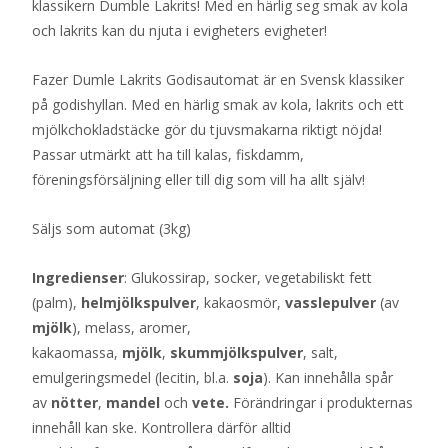
klassikern Dumble Lakrits! Med en härlig seg smak av kola
och lakrits kan du njuta i evigheters evigheter!
Fazer Dumle Lakrits Godisautomat är en Svensk klassiker
på godishyllan. Med en härlig smak av kola, lakrits och ett
mjölkchokladstäcke gör du tjuvsmakarna riktigt nöjda!
Passar utmärkt att ha till kalas, fiskdamm,
föreningsförsäljning eller till dig som vill ha allt själv!
Säljs som automat (3kg)
Ingredienser
: Glukossirap, socker, vegetabiliskt fett
(palm),
helmjölkspulver
, kakaosmör,
vasslepulver
(av
mjölk
), melass, aromer,
kakaomassa,
mjölk
,
skummjölkspulver
, salt,
emulgeringsmedel (lecitin, bl.a.
soja
). Kan innehålla spår
av
nötter
,
mandel
och
vete.
Förändringar i produkternas
innehåll kan ske. Kontrollera därför alltid