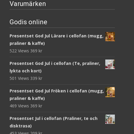
Varumärken
Godis online
Presentset God Jul Lärare i cellofan (mugg,
praliner & kaffe)
522 Views
369
kr
Presentset God Jul i cellofan (Te, praliner,
lykta och kort)
501 Views
339
kr
Presentset God Jul Fröken i cellofan (mugg,
praliner & kaffe)
469 Views
369
kr
Presentset Jul i cellofan (Praliner, te och
disktrasa)
453 Views
209
kr