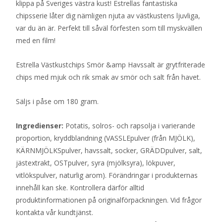
klippa på Sveriges västra kust! Estrellas fantastiska
chipsserie låter dig nämligen njuta av västkustens ljuvliga,
var du än är. Perfekt till såväl förfesten som till myskvällen
med en film!
Estrella Västkustchips Smör &amp Havssalt är grytfriterade
chips med mjuk och rik smak av smör och salt från havet.
Säljs i påse om 180 gram.
Ingredienser:
Potatis, solros- och rapsolja i varierande
proportion, kryddblandning (VASSLEpulver (från MJÖLK),
KÄRNMJÖLKSpulver, havssalt, socker, GRÄDDpulver, salt,
jästextrakt, OSTpulver, syra (mjölksyra), lökpuver,
vitlökspulver, naturlig arom). Förändringar i produkternas
innehåll kan ske. Kontrollera därför alltid
produktinformationen på originalförpackningen. Vid frågor
kontakta vår kundtjänst.