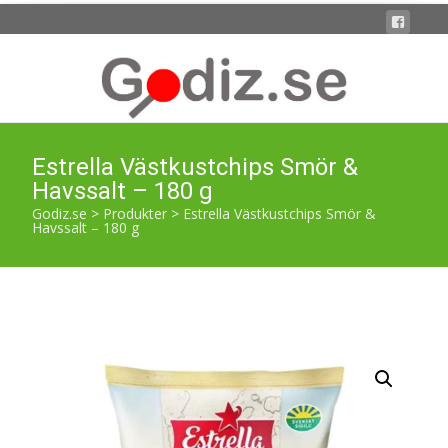
Estrella Västkustchips Smör &
Havssalt – 180 g
Godiz.se
>
Produkter
>
Estrella Västkustchips Smör &
Havssalt – 180 g