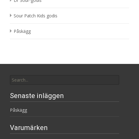
Dr Sour-godis
Sour Patch Kids godis
Påskägg
Search
for:
Senaste inläggen
Påskägg
Varumärken