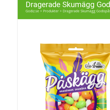
Dragerade Skumägg God
Godiz.se
>
Produkter
>
Dragerade Skumägg Godispås