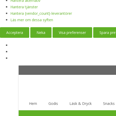
Hantera alternativ
Hantera tjänster
Hantera {vendor_count}-leverantörer
Läs mer om dessa syften
Acceptera
Neka
Visa preferenser
Spara pre
Skip
Hem
Godis
Läsk & Dryck
Snacks
to
content