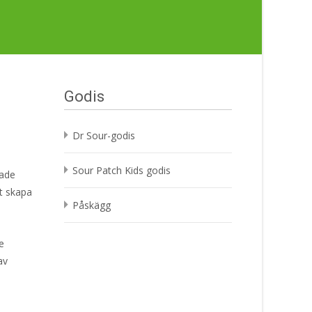
Godis
Dr Sour-godis
Sour Patch Kids godis
rade
tt skapa
Påskägg
e
av