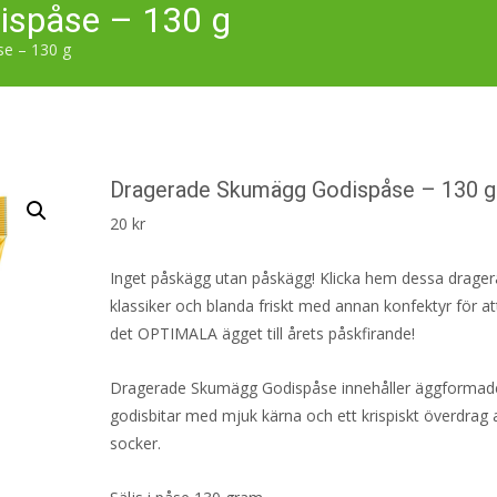
ispåse – 130 g
e – 130 g
Dragerade Skumägg Godispåse – 130 g
20
kr
Inget påskägg utan påskägg! Klicka hem dessa drage
klassiker och blanda friskt med annan konfektyr för a
det OPTIMALA ägget till årets påskfirande!
Dragerade Skumägg Godispåse innehåller äggformad
godisbitar med mjuk kärna och ett krispiskt överdrag 
socker.