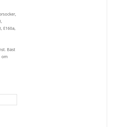
lorsocker,
3,
, E160a,
nst. Bäst
öp om