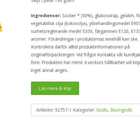
Säljs i påse 130 gram.
Ingredienser:
Socker * (50%), glukossirap, gelatin, f
vegetabilisk olja (kokosolja), ytbehandlingsmedel E90
surhetsreglerande medel E330, färgämnen E120, E133
aromer. Förändringar i produkternas innehåll kan ske.
Kontrollera därför alltid produktinformationen på
originalförpackningen. Vid frågor kontakta vår kundtjä
före: Produkten har minst 4 veckors hållbarhet vid k
inget annat anges.
Läs mera & köp
Artikelnr:
92757-1
Kategorier:
Godis
,
Skumgodis