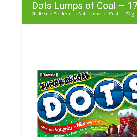
Dots Lumps of Coal – 1
Godiz.se
>
Produkter
>
Dots Lumps of Coal – 170 g