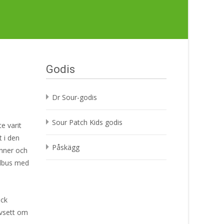
Godis
Dr Sour-godis
Sour Patch Kids godis
e varit
t i den
Påskägg
änner och
julbus med
ack
avsett om