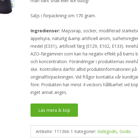
man varit snäll eller lite busig!
Säljs i förpackning om 170 gram.
Ingredienser:
Majssirap, socker, modifierad stärkels
äppelsyra, naturlig &amp artificiell arom, surhetsregl
medel (E331), artificiell färg (E129, E102, E133). Innehå
AZO-färgämnen som kan ha negativ effekt på barns 
och koncentration. Förändringar i produkternas innehå
ske. Kontrollera därför alltid produktinformationen på
originalförpackningen. Vid frågor kontakta vår kundtjä
före: Produkten har minst 4 veckors hållbarhet vid k
inget annat anges.
Läs mera & köp
Artikelnr:
111366-1
Kategorier:
Gelégodis
,
Godis