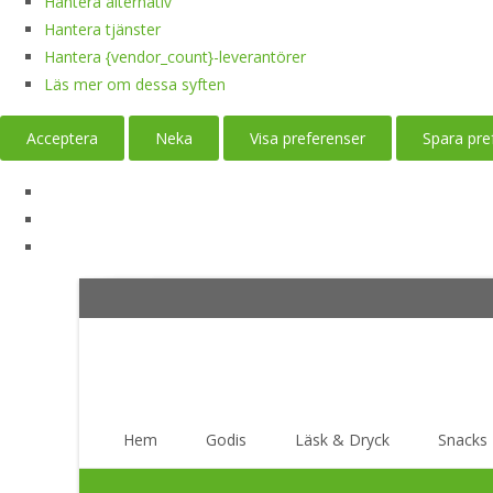
Hantera alternativ
Hantera tjänster
Hantera {vendor_count}-leverantörer
Läs mer om dessa syften
Acceptera
Neka
Visa preferenser
Spara pre
Skip
Hem
Godis
Läsk & Dryck
Snacks
to
content