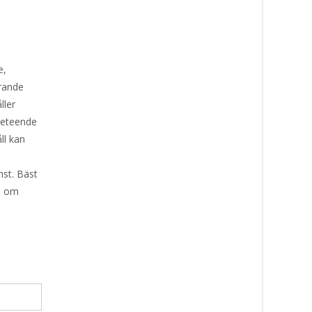
e,
erande
ller
beteende
ll kan
nst. Bäst
öp om