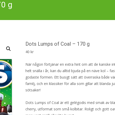
70 g
Dots Lumps of Coal – 170 g
40
kr
När någon förtjänar en extra hint om att de kanske int
helt snälla i år, kan du alltid bjuda på en näve kol – fas
godaste formen. Ett busigt sätt att överraska både v
familj, och en klassiker för alla som gillar att blanda 
sötsaker!
Dots Lumps of Coal är ett gelégodis med smak av bl
cherry, utformat som små kolbitar. Roligt och gott o