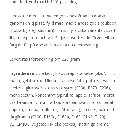
underbart god mix i tuff förpackning!
Dödskalle med Halloweengodis består av en dödskalle i
genomskinlig plast, fylld med med blandat godis (klubbor,
choklad, gelégodis mm). Finns i fyra olika varianter: svart,
lila, transparent och gul. Säljes i osorterade färger, vilken
färg du får på dödskallen alltså en överraskning.
Levereras i förpackning om 329 gram.
Ingredienser:
socker, glukossirap, stärkelse (bl.a. VETE,
majs), gelatin, modifierad stärkelse (bl.a. potatis), vatten,
dextros, glukos-fruktossirap, syror (E330, E270, E296),
maltodextrin, koncentrat (spirulina, äpple, safflor, morot,
svarta vinbär, citron, rädisa, körsbär, svart morot, batat,
paprika, pumpa, rödbetor, sötpotatis), aromer, palmfett,
färgämnen (E100, E160c, E160a, E163, E162, E120),
VETEMJÖL, vegetabilisk olja (kokos), naturliga aromer,