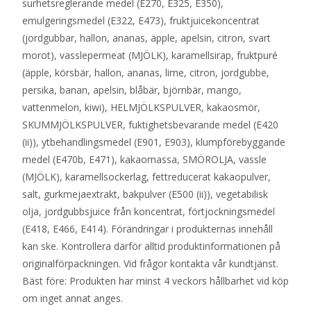
surhetsreglerande medel (E270, E325, E350),
emulgeringsmedel (E322, E473), fruktjuicekoncentrat
(jordgubbar, hallon, ananas, äpple, apelsin, citron, svart
morot), vasslepermeat (MJÖLK), karamellsirap, fruktpuré
(äpple, körsbär, hallon, ananas, lime, citron, jordgubbe,
persika, banan, apelsin, blåbär, björnbär, mango,
vattenmelon, kiwi), HELMJÖLKSPULVER, kakaosmör,
SKUMMJÖLKSPULVER, fuktighetsbevarande medel (E420
(ii)), ytbehandlingsmedel (E901, E903), klumpförebyggande
medel (E470b, E471), kakaomassa, SMÖROLJA, vassle
(MJÖLK), karamellsockerlag, fettreducerat kakaopulver,
salt, gurkmejaextrakt, bakpulver (E500 (ii)), vegetabilisk
olja, jordgubbsjuice från koncentrat, förtjockningsmedel
(E418, E466, E414). Förändringar i produkternas innehåll
kan ske. Kontrollera därför alltid produktinformationen på
originalförpackningen. Vid frågor kontakta vår kundtjänst.
Bäst före: Produkten har minst 4 veckors hållbarhet vid köp
om inget annat anges.