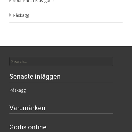
Sour Patch Kids godis
Påskägg
Search
for:
Senaste inläggen
Påskägg
Varumärken
Godis online