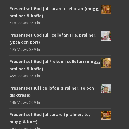
Presentset God Jul Lärare i cellofan (mugg,
praliner & kaffe)
518 Views
369
kr
Presentset God Jul i cellofan (Te, praliner,
lykta och kort)
495 Views
339
kr
Presentset God Jul Fröken i cellofan (mugg,
praliner & kaffe)
465 Views
369
kr
Presentset Jul i cellofan (Praliner, te och
disktrasa)
446 Views
209
kr
Presentset God Jul Lärare (praliner, te,
mugg & kort)
442 Views
379
kr