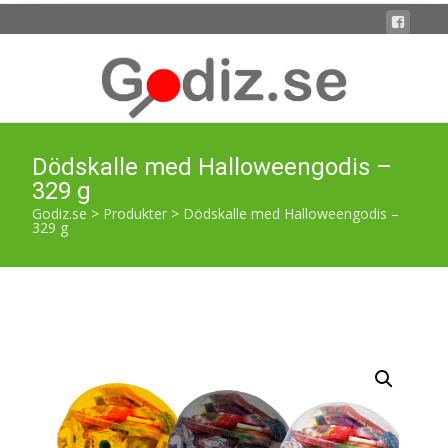
Dödskalle med Halloweengodis –
329 g
Godiz.se
>
Produkter
>
Dödskalle med Halloweengodis –
329 g