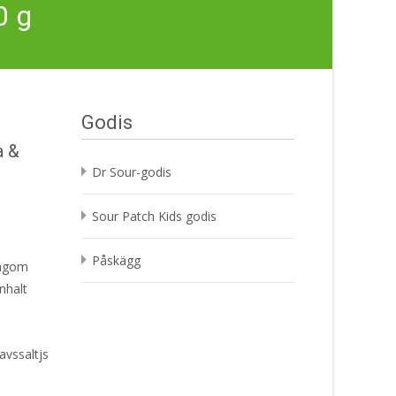
0 g
Godis
a &
Dr Sour-godis
Sour Patch Kids godis
Påskägg
lagom
nhalt
vssaltjs