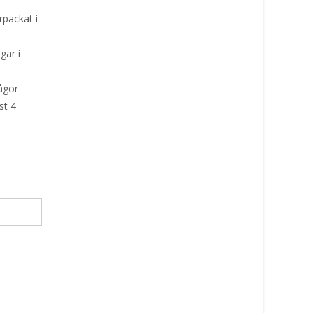
rpackat i
ar i
d
ågor
st 4