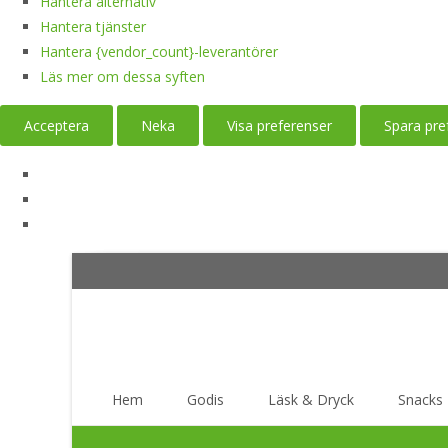
Hantera alternativ
Hantera tjänster
Hantera {vendor_count}-leverantörer
Läs mer om dessa syften
Acceptera
Neka
Visa preferenser
Spara pre
Skip
Hem
Godis
Läsk & Dryck
Snacks
to
content