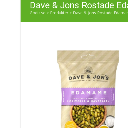
Dave & Jons Rostade Ed
Godiz.se
>
Produkter
>
Dave & Jons Rostade Edamame