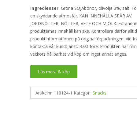
Ingredienser:
Gröna SOJAbönor, olivolja 3%, salt. Fö
en skyddande atmosfär. KAN INNEHÅLLA SPÅR AV:
JORDNÖTTER, NÖTTER, VETE OCH MJÖLK. Förändring
produkternas innehåll kan ske. Kontrollera därför allti
produktinformationen på originalförpackningen. Vid fr
kontakta vår kundtjänst. Bäst före: Produkten har min
veckors hållbarhet vid köp om inget annat anges.
Läs mera & köp
Artikelnr:
110124-1
Kategori:
Snacks