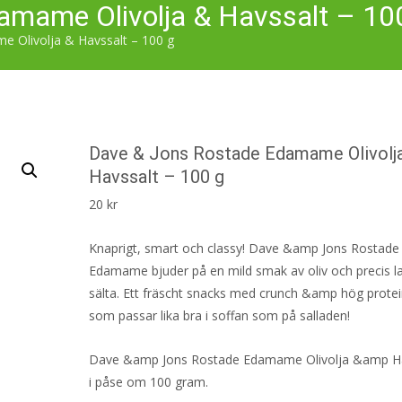
amame Olivolja & Havssalt – 10
 Olivolja & Havssalt – 100 g
Dave & Jons Rostade Edamame Olivolj
Havssalt – 100 g
20
kr
Knaprigt, smart och classy! Dave &amp Jons Rostade
Edamame bjuder på en mild smak av oliv och precis 
sälta. Ett fräscht snacks med crunch &amp hög protei
som passar lika bra i soffan som på salladen!
Dave &amp Jons Rostade Edamame Olivolja &amp Ha
i påse om 100 gram.