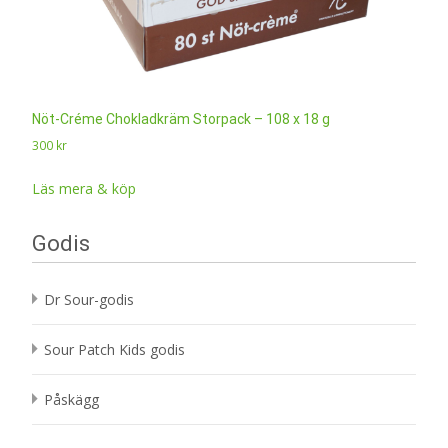
Nöt-Créme Chokladkräm Storpack – 108 x 18 g
300
kr
Läs mera & köp
Godis
Dr Sour-godis
Sour Patch Kids godis
Påskägg