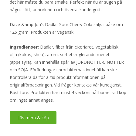
det här måste du bara smaka! Perfekt när du är sugen på
något sött, annorlunda och överraskande gott.
Dave &amp Jon’s Dadlar Sour Cherry Cola säljs i påse om
125 gram. Produkten är vegansk.
Ingredienser:
Dadlar, fiber från cikoriarot, vegetabilisk
olja (kokos, shea), arom, surhetsreglerande medel
(äppelsyra). Kan innehålla spår av JORDNÖTTER, NÖTTER
och SOJA. Förändringar i produkternas innehåll kan ske.
Kontrollera därför alltid produktinformationen på
originalförpackningen. Vid frågor kontakta vår kundtjänst.
Bäst före: Produkten har minst 4 veckors hållbarhet vid köp
om inget annat anges.
Läs mera & köp