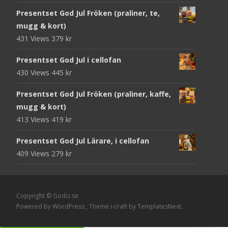
Presentset God Jul Fröken (praliner, te,
mugg & kort)
431 Views
379
kr
Presentset God Jul i cellofan
430 Views
445
kr
Presentset God Jul Fröken (praliner, kaffe,
mugg & kort)
413 Views
419
kr
Presentset God Jul Lärare, i cellofan
409 Views
279
kr
Copyright © Godiz.se
Powered by WordPress
, Theme
i-craft
by TemplatesNext.